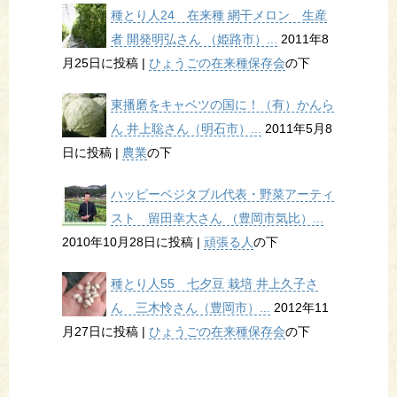
種とり人24 在来種 網干メロン 生産
者 開発明弘さん （姫路市）...
2011年8
月25日に投稿
|
ひょうごの在来種保存会
の下
東播磨をキャベツの国に！（有）かんら
ん 井上聡さん（明石市）...
2011年5月8
日に投稿
|
農業
の下
ハッピーベジタブル代表・野菜アーティ
スト 留田幸大さん （豊岡市気比）...
2010年10月28日に投稿
|
頑張る人
の下
種とり人55 七夕豆 栽培 井上久子さ
ん 三木怜さん（豊岡市）...
2012年11
月27日に投稿
|
ひょうごの在来種保存会
の下