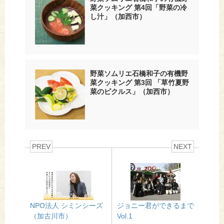
菜クッキング 第4回「野菜の冷
し汁」（加西市）
野菜ソムリエ石橋和子の有機野
菜クッキング 第3回 「草竹夏野
菜のピクルス」（加西市）
PREV
NEXT
NPO法人 シミンシーズ
ジョニー君ができるまで
（加古川市）
Vol.1