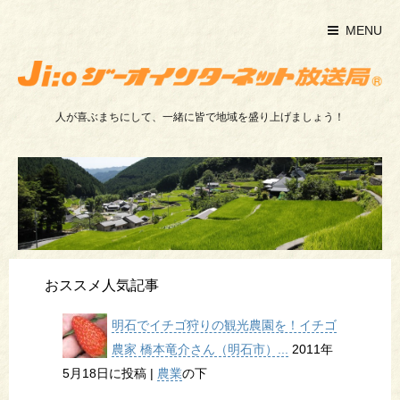
MENU
人が喜ぶまちにして、一緒に皆で地域を盛り上げましょう！
おススメ人気記事
明石でイチゴ狩りの観光農園を！イチゴ
農家 橋本竜介さん（明石市）...
2011年
5月18日に投稿
|
農業
の下