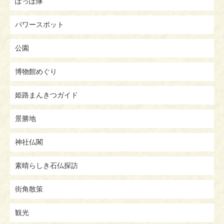
ぽっぽ隊
パワースポット
公園
博物館めぐり
姫路まんきつガイド
景勝地
神社仏閣
素晴らしき石仏探訪
街角散策
観光