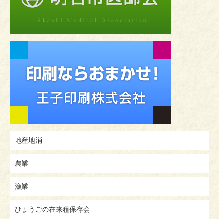
地産地消
農業
漁業
ひょうごの在来種保存会