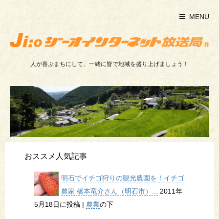
MENU
人が喜ぶまちにして、一緒に皆で地域を盛り上げましょう！
おススメ人気記事
明石でイチゴ狩りの観光農園を！イチゴ
農家 橋本竜介さん（明石市）...
2011年
5月18日に投稿
|
農業
の下