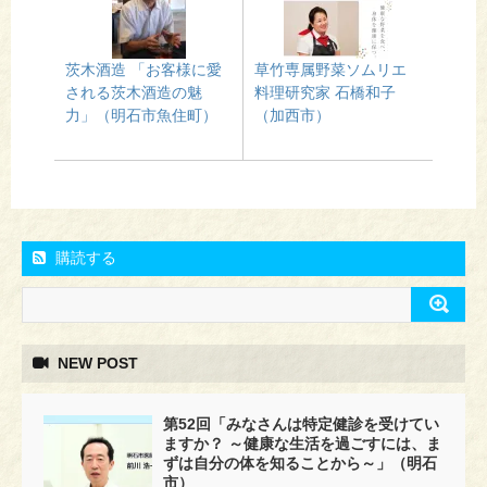
茨木酒造 「お客様に愛
草竹専属野菜ソムリエ
される茨木酒造の魅
料理研究家 石橋和子
力」（明石市魚住町）
（加西市）
購読する
NEW POST
第52回「みなさんは特定健診を受けてい
ますか？ ～健康な生活を過ごすには、ま
ずは自分の体を知ることから～」（明石
市）