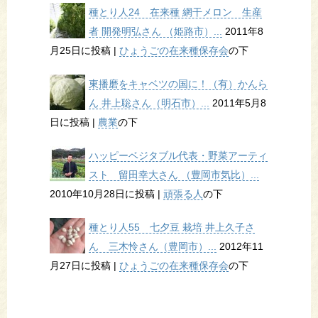
種とり人24 在来種 網干メロン 生産
者 開発明弘さん （姫路市）...
2011年8
月25日に投稿
|
ひょうごの在来種保存会
の下
東播磨をキャベツの国に！（有）かんら
ん 井上聡さん（明石市）...
2011年5月8
日に投稿
|
農業
の下
ハッピーベジタブル代表・野菜アーティ
スト 留田幸大さん （豊岡市気比）...
2010年10月28日に投稿
|
頑張る人
の下
種とり人55 七夕豆 栽培 井上久子さ
ん 三木怜さん（豊岡市）...
2012年11
月27日に投稿
|
ひょうごの在来種保存会
の下