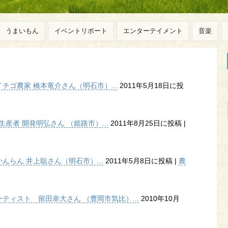
うまいもん
イベントリポート
エンターテイメント
音楽
ゴ農家 橋本竜介さん（明石市）...
2011年5月18日に投
産者 開発明弘さん （姫路市）...
2011年8月25日に投稿
|
らん 井上聡さん（明石市）...
2011年5月8日に投稿
|
農
ティスト 留田幸大さん （豊岡市気比）...
2010年10月