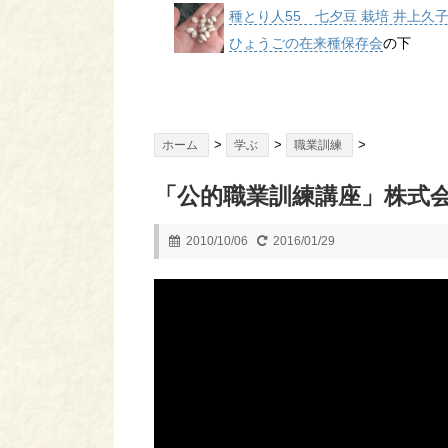
種とり人55 七夕豆 栽培 井上久
ひょうごの在来種保存会
の下
>
>
>
ホーム
学ぶ
職業訓練
「公的職業訓練講座」株式会
2010/10/06
2016/01/29