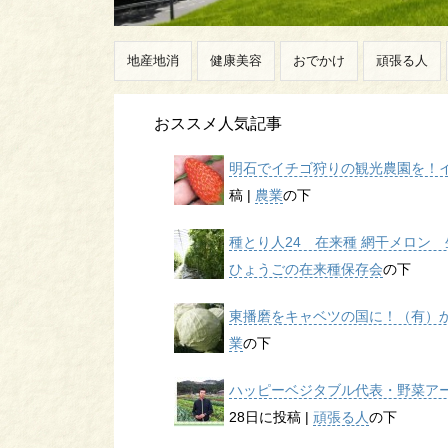
地産地消
健康美容
おでかけ
頑張る人
おススメ人気記事
明石でイチゴ狩りの観光農園を！イチ
稿
|
農業
の下
種とり人24 在来種 網干メロン 生
ひょうごの在来種保存会
の下
東播磨をキャベツの国に！（有）かん
業
の下
ハッピーベジタブル代表・野菜アー
28日に投稿
|
頑張る人
の下