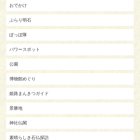
おでかけ
ぶらり明石
ぽっぽ隊
パワースポット
公園
博物館めぐり
姫路まんきつガイド
景勝地
神社仏閣
素晴らしき石仏探訪