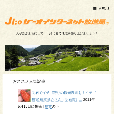
MENU
人が喜ぶまちにして、一緒に皆で地域を盛り上げましょう！
おススメ人気記事
明石でイチゴ狩りの観光農園を！イチゴ
農家 橋本竜介さん（明石市）...
2011年
5月18日に投稿
|
農業
の下