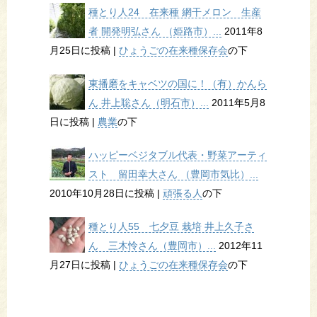
種とり人24 在来種 網干メロン 生産
者 開発明弘さん （姫路市）...
2011年8
月25日に投稿
|
ひょうごの在来種保存会
の下
東播磨をキャベツの国に！（有）かんら
ん 井上聡さん（明石市）...
2011年5月8
日に投稿
|
農業
の下
ハッピーベジタブル代表・野菜アーティ
スト 留田幸大さん （豊岡市気比）...
2010年10月28日に投稿
|
頑張る人
の下
種とり人55 七夕豆 栽培 井上久子さ
ん 三木怜さん（豊岡市）...
2012年11
月27日に投稿
|
ひょうごの在来種保存会
の下