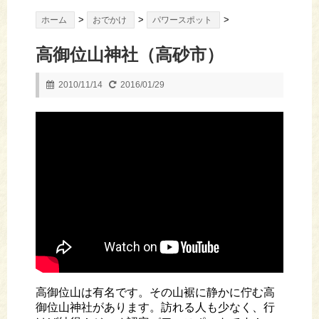
>
>
>
ホーム
おでかけ
パワースポット
高御位山神社（高砂市）
2010/11/14
2016/01/29
高御位山は有名です。その山裾に静かに佇む高
御位山神社があります。訪れる人も少なく、行