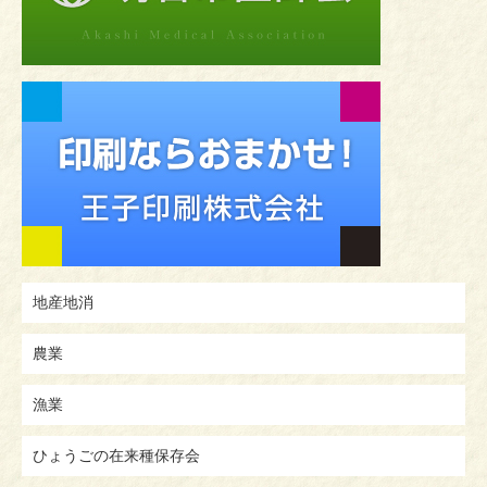
地産地消
農業
漁業
ひょうごの在来種保存会