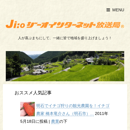
MENU
人が喜ぶまちにして、一緒に皆で地域を盛り上げましょう！
おススメ人気記事
明石でイチゴ狩りの観光農園を！イチゴ
農家 橋本竜介さん（明石市）...
2011年
5月18日に投稿
|
農業
の下