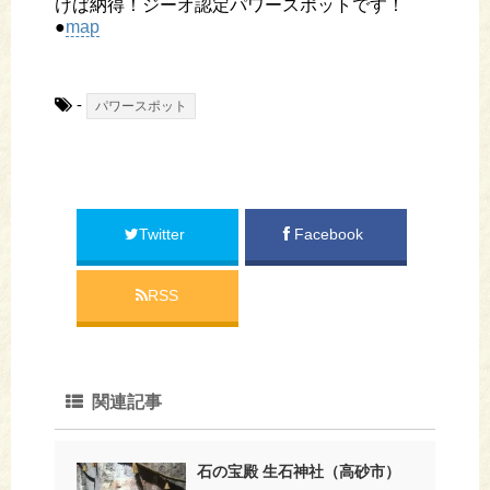
けば納得！ジーオ認定パワースポットです！
●
map
-
パワースポット
Twitter
Facebook
RSS
関連記事
石の宝殿 生石神社（高砂市）