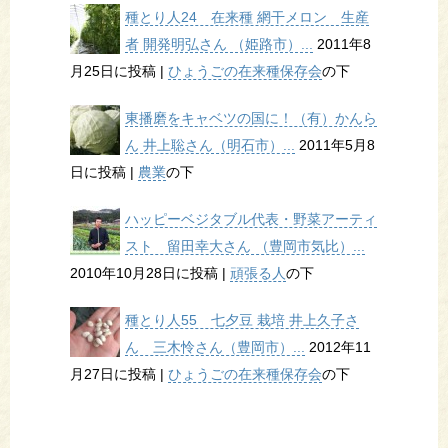
種とり人24 在来種 網干メロン 生産
者 開発明弘さん （姫路市）...
2011年8
月25日に投稿
|
ひょうごの在来種保存会
の下
東播磨をキャベツの国に！（有）かんら
ん 井上聡さん（明石市）...
2011年5月8
日に投稿
|
農業
の下
ハッピーベジタブル代表・野菜アーティ
スト 留田幸大さん （豊岡市気比）...
2010年10月28日に投稿
|
頑張る人
の下
種とり人55 七夕豆 栽培 井上久子さ
ん 三木怜さん（豊岡市）...
2012年11
月27日に投稿
|
ひょうごの在来種保存会
の下