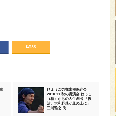
RSS
生
ひょうごの在来種保存会
2010.11 秋の講演会 ねっこ
（種）からの人生創出 「復
活、大和野菜が皿の上に」
三浦雅之 氏