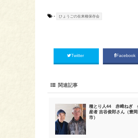
-
ひょうごの在来種保存会
Twitter
Facebook
関連記事
種とり人44 赤﨑ねぎ 
産者 吉谷俊郎さん（豊岡
市）