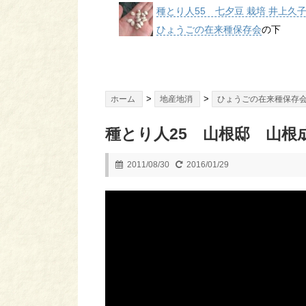
種とり人55 七夕豆 栽培 井上久
ひょうごの在来種保存会
の下
>
>
ホーム
地産地消
ひょうごの在来種保存
種とり人25 山根邸 山根
2011/08/30
2016/01/29