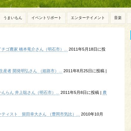
うまいもん
イベントリポート
エンターテイメント
音楽
ゴ農家 橋本竜介さん（明石市）...
2011年5月18日に投
産者 開発明弘さん （姫路市）...
2011年8月25日に投稿
|
らん 井上聡さん（明石市）...
2011年5月8日に投稿
|
農
ティスト 留田幸大さん （豊岡市気比）...
2010年10月