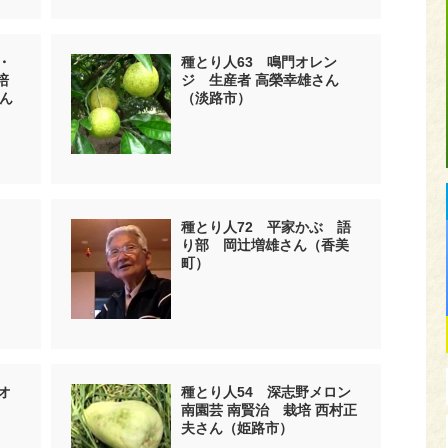
・
種とり人63 鳴門オレン
培
ジ 生産者 高榮幸雄さん
ん
（淡路市）
び
種とり人72 平家かぶ 語
り部 岡辻増雄さん（香美
町）
オ
種とり人54 深志野メロン
南園芸 南賢治 栽培 西村正
夫さん（姫路市）