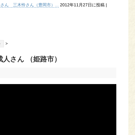
子さん 三木怜さん（豊岡市）...
2012年11月27日に投稿
|
>
会
成人さん （姫路市）