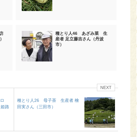
訪
種とり人46 あざみ菜 生
）
産者 足立藤吉さん（丹波
市）
NEXT
メロ
種とり人26 母子茶 生産者 檜
（姫路
田実さん（三田市）