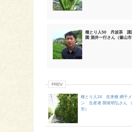
種とり人50 丹波茶 諏
園 酒井一行さん（篠山市
PREV
種とり人24 在来種 網干
ン 生産者 開発明弘さん 
市）