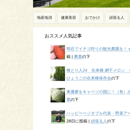
地産地消
健康美容
おでかけ
頑張る人
おススメ人気記事
明石でイチゴ狩りの観光農園を！イチ
稿
|
農業
の下
種とり人24 在来種 網干メロン 生
ひょうごの在来種保存会
の下
東播磨をキャベツの国に！（有）かん
業
の下
ハッピーベジタブル代表・野菜アー
28日に投稿
|
頑張る人
の下