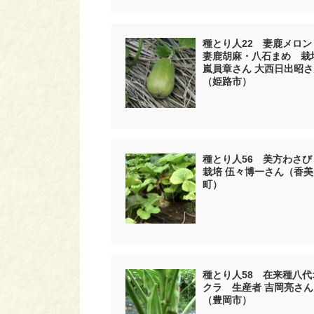
種とり人22 妻鹿メロン
妻鹿胡麻・八石まめ 栽
嵐員章さん 大西日出昭さ
（姫路市）
種とり人56 美方わさ
栽培 伍々博一さん（香美
町）
種とり人58 在来種八代
クラ 生産者 吉岡亮さん
（豊岡市）