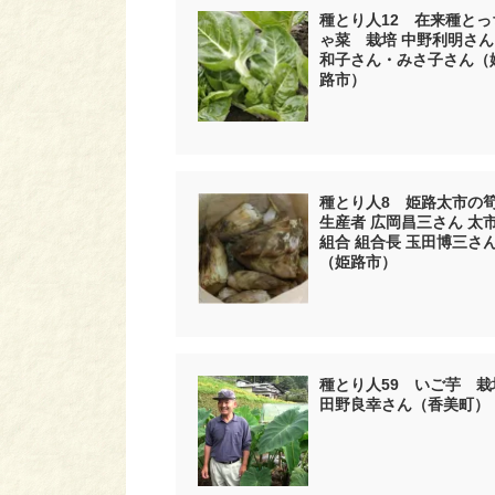
種とり人12 在来種とっ
ゃ菜 栽培 中野利明さん
和子さん・みさ子さん（
路市）
種とり人8 姫路太市
生産者 広岡昌三さん 太
組合 組合長 玉田博三さ
（姫路市）
種とり人59 いご芋 栽
田野良幸さん（香美町）