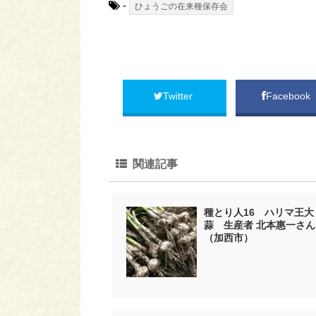
-
ひょうごの在来種保存会
Twitter
Facebook
関連記事
種とり人16 ハリマ王大
蒜 生産者 北本惠一さん
（加西市）