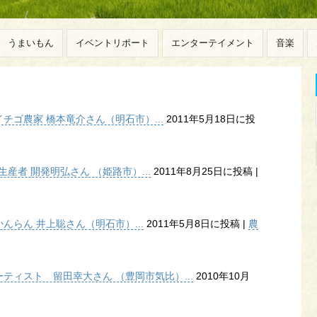
うまいもん
イベントリポート
エンターテイメント
音楽
ゴ農家 橋本竜介さん（明石市）...
2011年5月18日に投
産者 開発明弘さん （姫路市）...
2011年8月25日に投稿
|
らん 井上聡さん（明石市）...
2011年5月8日に投稿
|
農
ティスト 留田幸大さん （豊岡市気比）...
2010年10月