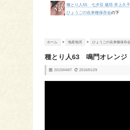
種とり人55 七夕豆 栽培 井上久
ひょうごの在来種保存会
の下
>
>
ホーム
地産地消
ひょうごの在来種保存
種とり人63 鳴門オレンジ
2015/04/07
2016/01/29