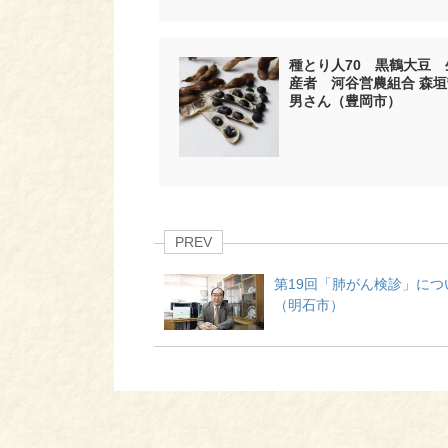
種とり人70 黒鶴大豆 
産者 河谷営農組合 森垣
男さん（豊岡市）
PREV
第19回「肺がん検診」につ
（明石市）