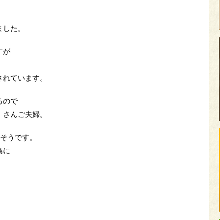
ました。
すが
されています。
るので
）さんご夫婦。
るそうです。
島に