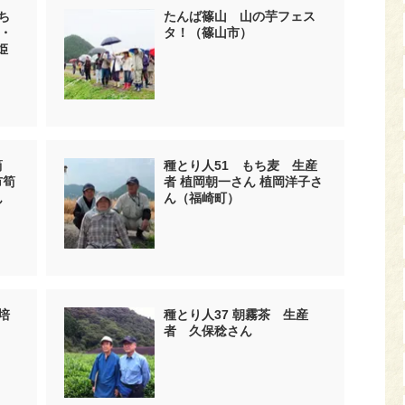
ち
たんば篠山 山の芋フェス
・
タ！（篠山市）
姫
の筍
種とり人51 もち麦 生産
市筍
者 植岡朝一さん 植岡洋子さ
ん
ん（福崎町）
培
種とり人37 朝霧茶 生産
者 久保稔さん