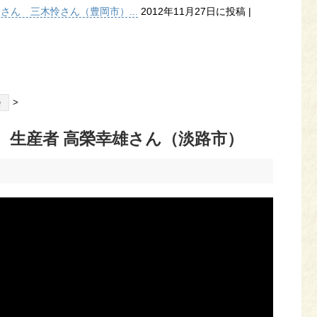
子さん 三木怜さん（豊岡市）...
2012年11月27日に投稿
|
>
会
 生産者 高榮幸雄さん（淡路市）