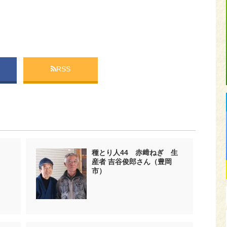
RSS
種とり人44 赤﨑ねぎ 生
産者 吉谷俊郎さん（豊岡
市）