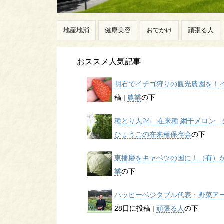
地産地消
健康美容
おでかけ
頑張る人
おススメ人気記事
明石でイチゴ狩りの観光農園を！イチ
稿
|
農業
の下
種とり人24 在来種 網干メロン 生
ひょうごの在来種保存会
の下
東播磨をキャベツの国に！（有）かん
業
の下
ハッピーベジタブル代表・野菜アー
28日に投稿
|
頑張る人
の下