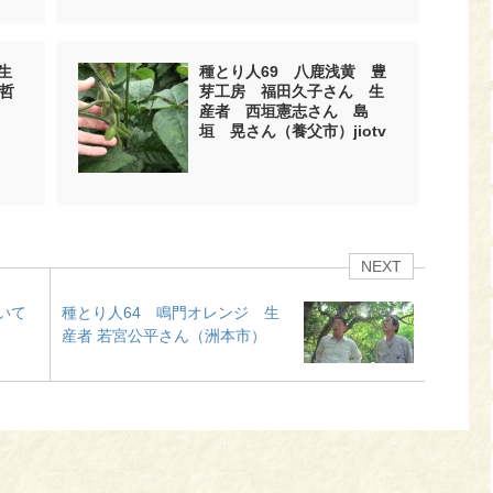
生
種とり人69 八鹿浅黄 豊
哲
芽工房 福田久子さん 生
産者 西垣憲志さん 島
垣 晃さん（養父市）jiotv
NEXT
いて
種とり人64 鳴門オレンジ 生
産者 若宮公平さん（洲本市）