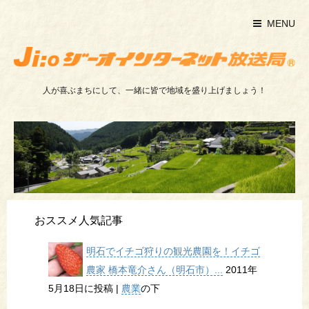
MENU
人が喜ぶまちにして、一緒に皆で地域を盛り上げましょう！
おススメ人気記事
明石でイチゴ狩りの観光農園を！イチゴ
農家 橋本竜介さん（明石市）...
2011年
5月18日に投稿
|
農業
の下