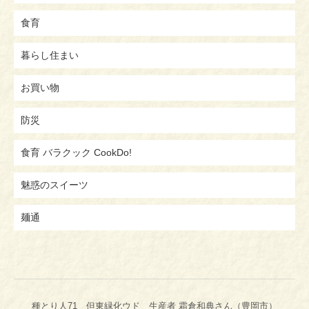
食育
暮らし住まい
お買い物
防災
食育 バラクック CookDo!
魅惑のスイーツ
麺通
種とり人71 但東緑化ウド 生産者 霜倉和典さん（豊岡市）