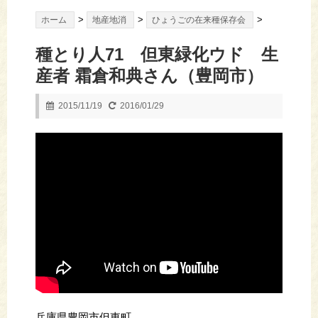
>
>
>
ホーム
地産地消
ひょうごの在来種保存会
種とり人71 但東緑化ウド 生
産者 霜倉和典さん（豊岡市）
2015/11/19
2016/01/29
兵庫県豊岡市但東町