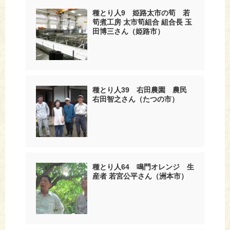
種とり人9 姫路太市の筍 若
筍煮工房 太市筍組合 組合長 玉
田博三さん（姫路市）
種とり人39 右田農園 農民
右田智之さん（たつの市）
種とり人64 鳴門オレンジ 生
産者 若宮公平さん（洲本市）