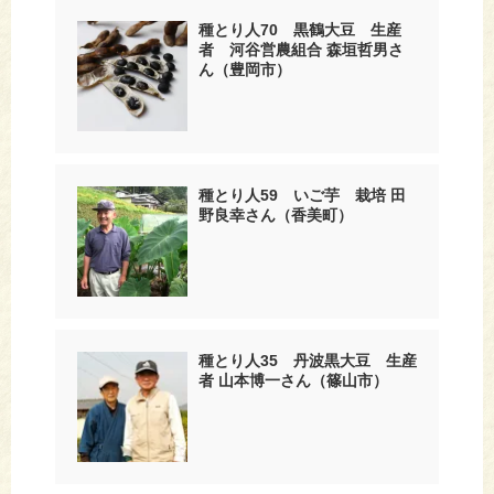
種とり人70 黒鶴大豆 生産
者 河谷営農組合 森垣哲男さ
ん（豊岡市）
種とり人59 いご芋 栽培 田
野良幸さん（香美町）
種とり人35 丹波黒大豆 生産
者 山本博一さん（篠山市）