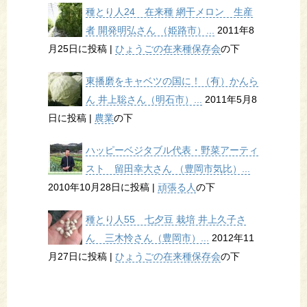
種とり人24 在来種 網干メロン 生産
者 開発明弘さん （姫路市）...
2011年8
月25日に投稿
|
ひょうごの在来種保存会
の下
東播磨をキャベツの国に！（有）かんら
ん 井上聡さん（明石市）...
2011年5月8
日に投稿
|
農業
の下
ハッピーベジタブル代表・野菜アーティ
スト 留田幸大さん （豊岡市気比）...
2010年10月28日に投稿
|
頑張る人
の下
種とり人55 七夕豆 栽培 井上久子さ
ん 三木怜さん（豊岡市）...
2012年11
月27日に投稿
|
ひょうごの在来種保存会
の下