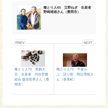
種とり人45 立野ねぎ 生産者
野崎靖雄さん（豊岡市）
PREV
NEXT
種とり人70 黒鶴大
種とり人72 平家か
豆 生産者 河谷営農
ぶ 語り部 岡辻増雄さ
組合 森垣哲男さん（豊
ん（香美町）
岡市）