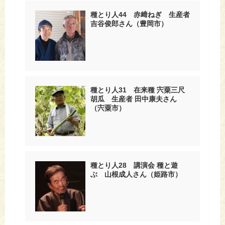
種とり人44 赤﨑ねぎ 生産者
吉谷俊郎さん（豊岡市）
種とり人31 在来種 宍粟三尺
胡瓜 生産者 田中康夫さん
（宍粟市）
種とり人28 講演会 種と遊
ぶ 山根成人さん（姫路市）