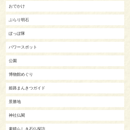
おでかけ
ぶらり明石
ぽっぽ隊
パワースポット
公園
博物館めぐり
姫路まんきつガイド
景勝地
神社仏閣
素晴らしき石仏探訪