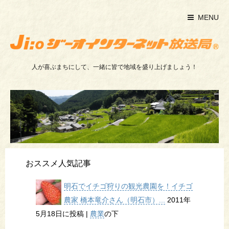
MENU
人が喜ぶまちにして、一緒に皆で地域を盛り上げましょう！
おススメ人気記事
明石でイチゴ狩りの観光農園を！イチゴ
農家 橋本竜介さん（明石市）...
2011年
5月18日に投稿
|
農業
の下