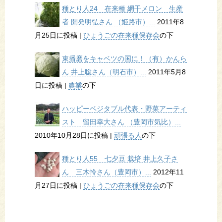
種とり人24 在来種 網干メロン 生産
者 開発明弘さん （姫路市）...
2011年8
月25日に投稿
|
ひょうごの在来種保存会
の下
東播磨をキャベツの国に！（有）かんら
ん 井上聡さん（明石市）...
2011年5月8
日に投稿
|
農業
の下
ハッピーベジタブル代表・野菜アーティ
スト 留田幸大さん （豊岡市気比）...
2010年10月28日に投稿
|
頑張る人
の下
種とり人55 七夕豆 栽培 井上久子さ
ん 三木怜さん（豊岡市）...
2012年11
月27日に投稿
|
ひょうごの在来種保存会
の下