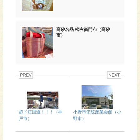
高砂名品 松右衛門布（高砂
市）
PREV
NEXT
超ド短国道！！！（神
小野市伝統産業会館（小
戸市）
野市）