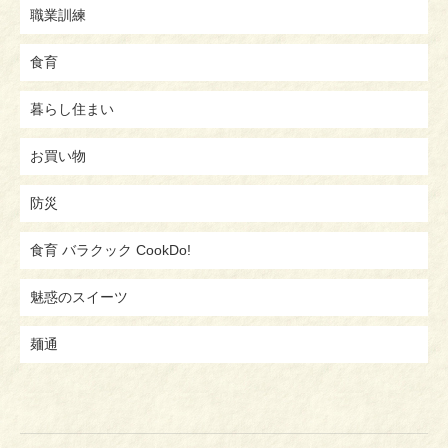
職業訓練
食育
暮らし住まい
お買い物
防災
食育 バラクック CookDo!
魅惑のスイーツ
麺通