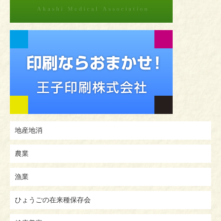
地産地消
農業
漁業
ひょうごの在来種保存会