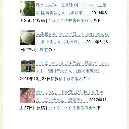
種とり人24 在来種 網干メロン 生産
者 開発明弘さん （姫路市）...
2011年8
月25日に投稿
|
ひょうごの在来種保存会
の下
東播磨をキャベツの国に！（有）かんら
ん 井上聡さん（明石市）...
2011年5月8
日に投稿
|
農業
の下
ハッピーベジタブル代表・野菜アーティ
スト 留田幸大さん （豊岡市気比）...
2010年10月28日に投稿
|
頑張る人
の下
種とり人55 七夕豆 栽培 井上久子さ
ん 三木怜さん（豊岡市）...
2012年11
月27日に投稿
|
ひょうごの在来種保存会
の下