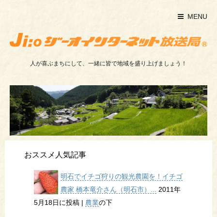
MENU
人が喜ぶまちにして、一緒に皆で地域を盛り上げましょう！
おススメ人気記事
明石でイチゴ狩りの観光農園を！イチゴ
農家 橋本竜介さん（明石市）...
2011年
5月18日に投稿
|
農業
の下