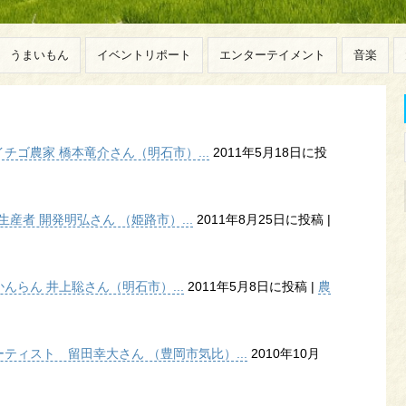
うまいもん
イベントリポート
エンターテイメント
音楽
ゴ農家 橋本竜介さん（明石市）...
2011年5月18日に投
産者 開発明弘さん （姫路市）...
2011年8月25日に投稿
|
らん 井上聡さん（明石市）...
2011年5月8日に投稿
|
農
ティスト 留田幸大さん （豊岡市気比）...
2010年10月