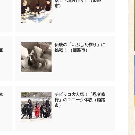
活！「玩具作り」（姫路
市）
伝統の「いぶし瓦作り」に
姫
挑戦！ （姫路市）
体
チビッコ大人気！「忍者修
行」のユニーク体験（姫路
市）