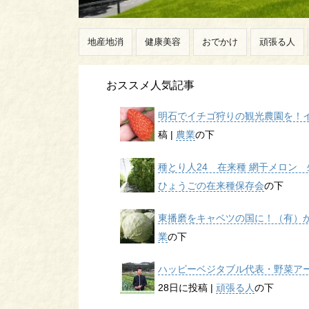
地産地消
健康美容
おでかけ
頑張る人
おススメ人気記事
明石でイチゴ狩りの観光農園を！イチ
稿
|
農業
の下
種とり人24 在来種 網干メロン 生
ひょうごの在来種保存会
の下
東播磨をキャベツの国に！（有）かん
業
の下
ハッピーベジタブル代表・野菜アー
28日に投稿
|
頑張る人
の下