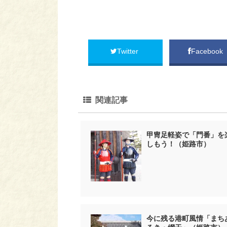
Twitter
Facebook
関連記事
甲冑足軽姿で「門番」を
しもう！（姫路市）
今に残る港町風情「まち