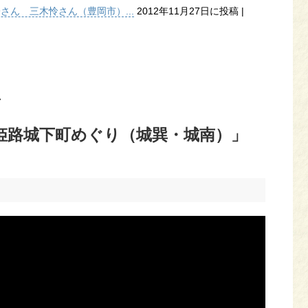
子さん 三木怜さん（豊岡市）...
2012年11月27日に投稿
|
>
姫路城下町めぐり（城巽・城南）」