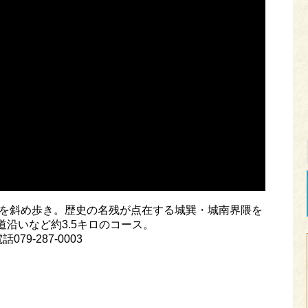
間を斜め歩き。歴史の名残が点在する城巽・城南界隈を
沿いなど約3.5キロのコース。
9-287-0003