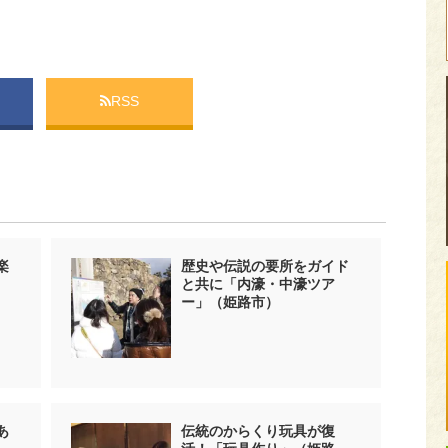
RSS
楽
歴史や伝説の要所をガイド
と共に「内濠・中濠ツア
ー」（姫路市）
あ
伝統のからくり玩具が復