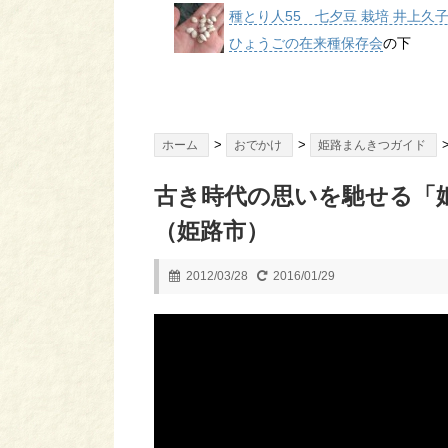
種とり人55 七夕豆 栽培 井上久
ひょうごの在来種保存会
の下
>
>
ホーム
おでかけ
姫路まんきつガイド
古き時代の思いを馳せる「
（姫路市）
2012/03/28
2016/01/29