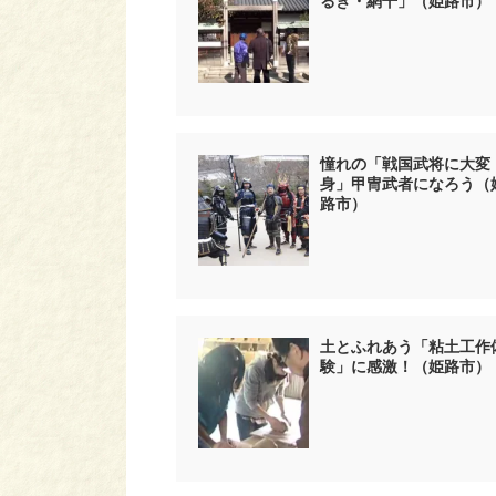
るき・網干」（姫路市）
憧れの「戦国武将に大変
身」甲冑武者になろう（
路市）
土とふれあう「粘土工作
験」に感激！（姫路市）