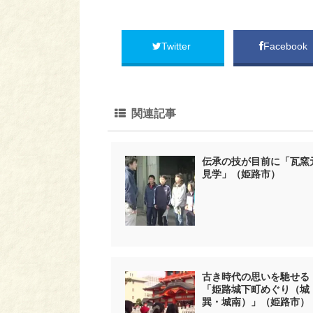
Twitter
Facebook
関連記事
伝承の技が目前に「瓦窯
見学」（姫路市）
古き時代の思いを馳せる
「姫路城下町めぐり（城
巽・城南）」（姫路市）