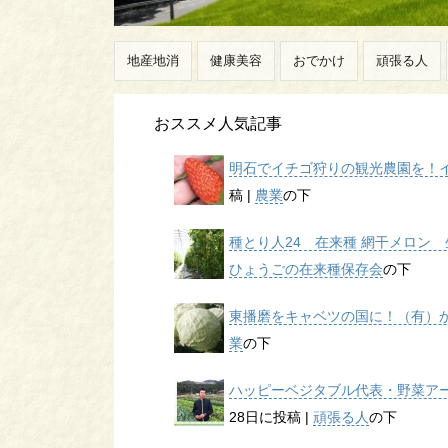
地産地消
健康美容
おでかけ
頑張る人
おススメ人気記事
明石でイチゴ狩りの観光農園を！イチ
稿
|
農業
の下
種とり人24 在来種 網干メロン 生
ひょうごの在来種保存会
の下
東播磨をキャベツの国に！（有）かん
業
の下
ハッピーベジタブル代表・野菜アー
28日に投稿
|
頑張る人
の下