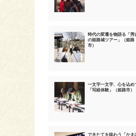
時代の変遷を物語る「秀
の姫路城ツアー」（姫路
市）
一文字一文字、心を込め
「写経体験」（姫路市）
できたてを味わう「かま