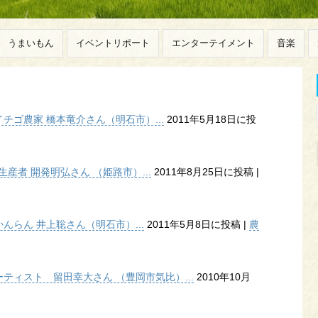
うまいもん
イベントリポート
エンターテイメント
音楽
ゴ農家 橋本竜介さん（明石市）...
2011年5月18日に投
産者 開発明弘さん （姫路市）...
2011年8月25日に投稿
|
らん 井上聡さん（明石市）...
2011年5月8日に投稿
|
農
ティスト 留田幸大さん （豊岡市気比）...
2010年10月