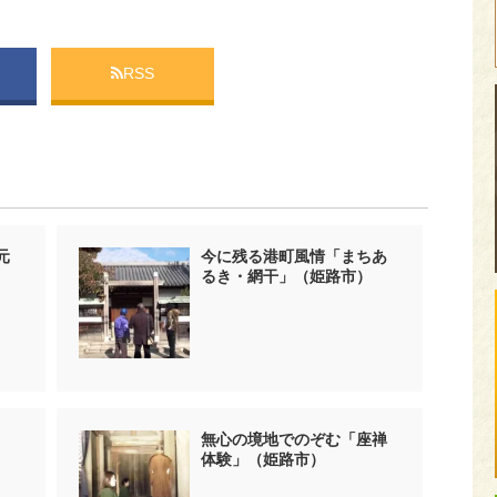
RSS
元
今に残る港町風情「まちあ
るき・網干」（姫路市）
無心の境地でのぞむ「座禅
体験」（姫路市）