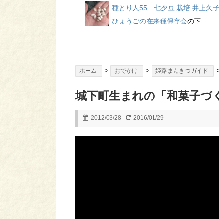
種とり人55 七夕豆 栽培 井上久
ひょうごの在来種保存会
の下
>
>
ホーム
おでかけ
姫路まんきつガイド
城下町生まれの「和菓子づ
2012/03/28
2016/01/29