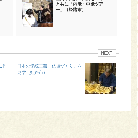
と共に「内濠・中濠ツア
ー」（姫路市）
NEXT
こ作
日本の伝統工芸「仏壇づくり」を
見学（姫路市）