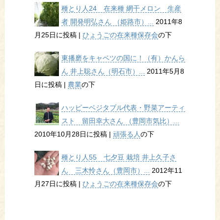
種とり人24 在来種 網干メロン 生産
者 開発明弘さん （姫路市）...
2011年8
月25日に投稿
|
ひょうごの在来種保存会
の下
東播磨をキャベツの国に！（有）かんら
ん 井上聡さん（明石市）...
2011年5月8
日に投稿
|
農業
の下
ハッピーベジタブル代表・野菜アーティ
スト 留田幸大さん （豊岡市気比）...
2010年10月28日に投稿
|
頑張る人
の下
種とり人55 七夕豆 栽培 井上久子さ
ん 三木怜さん（豊岡市）...
2012年11
月27日に投稿
|
ひょうごの在来種保存会
の下