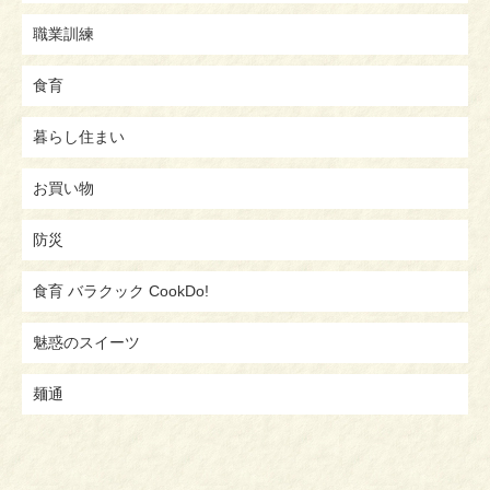
職業訓練
食育
暮らし住まい
お買い物
防災
食育 バラクック CookDo!
魅惑のスイーツ
麺通