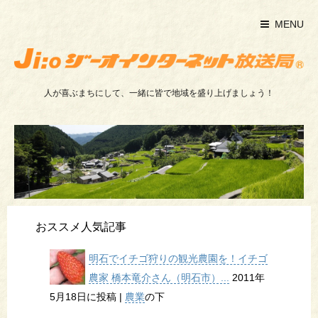
MENU
人が喜ぶまちにして、一緒に皆で地域を盛り上げましょう！
おススメ人気記事
明石でイチゴ狩りの観光農園を！イチゴ
農家 橋本竜介さん（明石市）...
2011年
5月18日に投稿
|
農業
の下