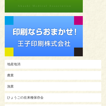
地産地消
農業
漁業
ひょうごの在来種保存会