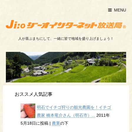
MENU
人が喜ぶまちにして、一緒に皆で地域を盛り上げましょう！
おススメ人気記事
明石でイチゴ狩りの観光農園を！イチゴ
農家 橋本竜介さん（明石市）...
2011年
5月18日に投稿
|
農業
の下