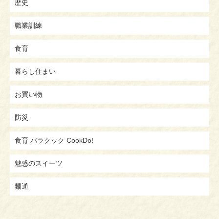
歴史
職業訓練
食育
暮らし住まい
お買い物
防災
食育 バラクック CookDo!
魅惑のスイーツ
麺通