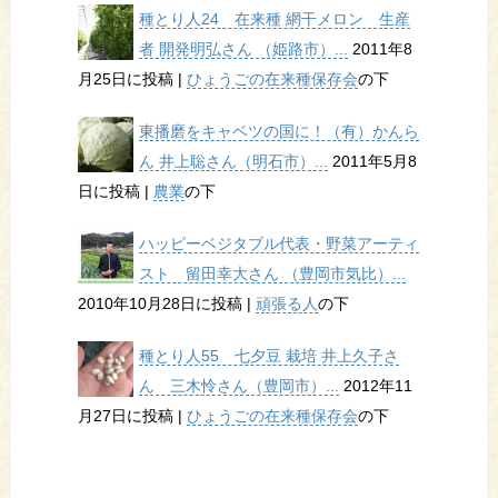
種とり人24 在来種 網干メロン 生産
者 開発明弘さん （姫路市）...
2011年8
月25日に投稿
|
ひょうごの在来種保存会
の下
東播磨をキャベツの国に！（有）かんら
ん 井上聡さん（明石市）...
2011年5月8
日に投稿
|
農業
の下
ハッピーベジタブル代表・野菜アーティ
スト 留田幸大さん （豊岡市気比）...
2010年10月28日に投稿
|
頑張る人
の下
種とり人55 七夕豆 栽培 井上久子さ
ん 三木怜さん（豊岡市）...
2012年11
月27日に投稿
|
ひょうごの在来種保存会
の下