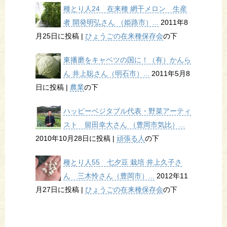
種とり人24 在来種 網干メロン 生産
者 開発明弘さん （姫路市）...
2011年8
月25日に投稿
|
ひょうごの在来種保存会
の下
東播磨をキャベツの国に！（有）かんら
ん 井上聡さん（明石市）...
2011年5月8
日に投稿
|
農業
の下
ハッピーベジタブル代表・野菜アーティ
スト 留田幸大さん （豊岡市気比）...
2010年10月28日に投稿
|
頑張る人
の下
種とり人55 七夕豆 栽培 井上久子さ
ん 三木怜さん（豊岡市）...
2012年11
月27日に投稿
|
ひょうごの在来種保存会
の下