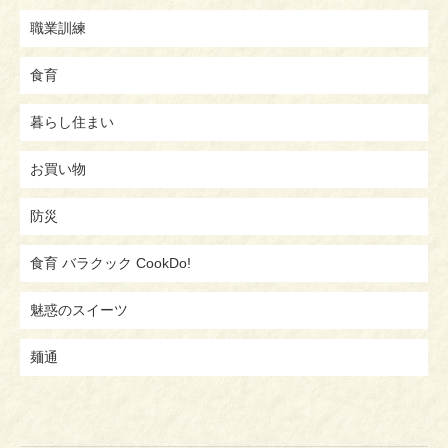
職業訓練
食育
暮らし住まい
お買い物
防災
食育 バラクック CookDo!
魅惑のスイーツ
麺通