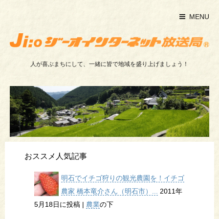
MENU
人が喜ぶまちにして、一緒に皆で地域を盛り上げましょう！
おススメ人気記事
明石でイチゴ狩りの観光農園を！イチゴ
農家 橋本竜介さん（明石市）...
2011年
5月18日に投稿
|
農業
の下