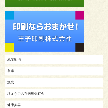
地産地消
農業
漁業
ひょうごの在来種保存会
健康美容