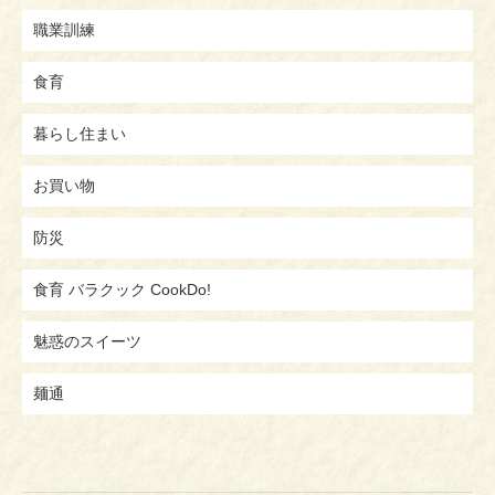
職業訓練
食育
暮らし住まい
お買い物
防災
食育 バラクック CookDo!
魅惑のスイーツ
麺通