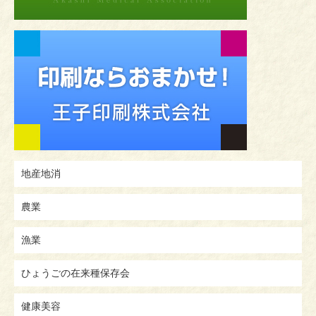
地産地消
農業
漁業
ひょうごの在来種保存会
健康美容