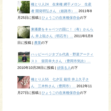
種とり人24 在来種 網干メロン 生産
者 開発明弘さん （姫路市）...
2011年8
月25日に投稿
|
ひょうごの在来種保存会
の下
東播磨をキャベツの国に！（有）かんら
ん 井上聡さん（明石市）...
2011年5月8
日に投稿
|
農業
の下
ハッピーベジタブル代表・野菜アーティ
スト 留田幸大さん （豊岡市気比）...
2010年10月28日に投稿
|
頑張る人
の下
種とり人55 七夕豆 栽培 井上久子さ
ん 三木怜さん（豊岡市）...
2012年11
月27日に投稿
|
ひょうごの在来種保存会
の下