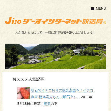
MENU
人が喜ぶまちにして、一緒に皆で地域を盛り上げましょう！
おススメ人気記事
明石でイチゴ狩りの観光農園を！イチゴ
農家 橋本竜介さん（明石市）...
2011年
5月18日に投稿
|
農業
の下