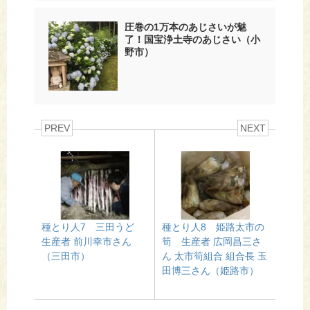
圧巻の1万本のあじさいが魅
了！国宝浄土寺のあじさい（小
野市）
PREV
NEXT
種とり人7 三田うど
種とり人8 姫路太市の
生産者 前川幸市さん
筍 生産者 広岡昌三さ
（三田市）
ん 太市筍組合 組合長 玉
田博三さん（姫路市）