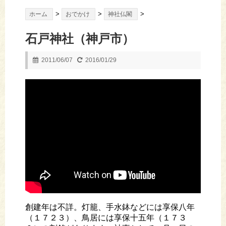
>
>
>
ホーム
おでかけ
神社仏閣
石戸神社（神戸市）
2011/06/07
2016/01/29
創建年は不詳。灯籠、手水鉢などには享保八年
（１７２３）、鳥居には享保十五年（１７３