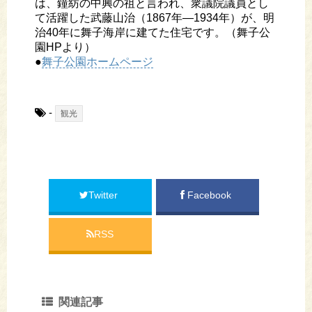
は、鐘紡の中興の祖と言われ、衆議院議員とし
て活躍した武藤山治（1867年―1934年）が、明
治40年に舞子海岸に建てた住宅です。（舞子公
園HPより）
●
舞子公園ホームページ
-
観光
Twitter
Facebook
RSS
関連記事