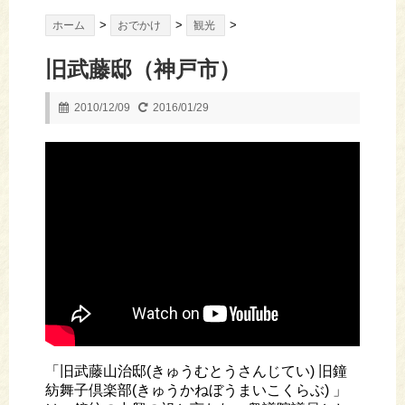
>
>
>
ホーム
おでかけ
観光
旧武藤邸（神戸市）
2010/12/09
2016/01/29
「旧武藤山治邸(きゅうむとうさんじてい) 旧鐘
紡舞子倶楽部(きゅうかねぼうまいこくらぶ) 」