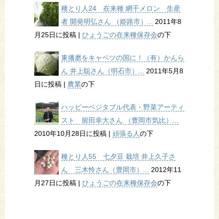
種とり人24 在来種 網干メロン 生産
者 開発明弘さん （姫路市）...
2011年8
月25日に投稿
|
ひょうごの在来種保存会
の下
東播磨をキャベツの国に！（有）かんら
ん 井上聡さん（明石市）...
2011年5月8
日に投稿
|
農業
の下
ハッピーベジタブル代表・野菜アーティ
スト 留田幸大さん （豊岡市気比）...
2010年10月28日に投稿
|
頑張る人
の下
種とり人55 七夕豆 栽培 井上久子さ
ん 三木怜さん（豊岡市）...
2012年11
月27日に投稿
|
ひょうごの在来種保存会
の下