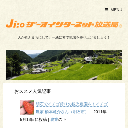
MENU
人が喜ぶまちにして、一緒に皆で地域を盛り上げましょう！
おススメ人気記事
明石でイチゴ狩りの観光農園を！イチゴ
農家 橋本竜介さん（明石市）...
2011年
5月18日に投稿
|
農業
の下