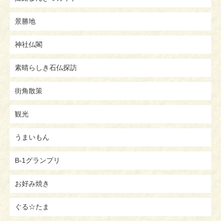
景勝地
神社仏閣
素晴らしき石仏探訪
街角散策
観光
うまいもん
B-1グランプリ
お好み焼き
ぐる☆たま