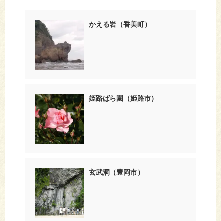
かえる岩（香美町）
姫路ばら園（姫路市）
玄武洞（豊岡市）