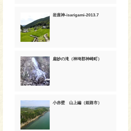
岩座神-isarigami-2013.7
扁妙の滝（神埼郡神崎町）
小赤壁 山上編（姫路市）