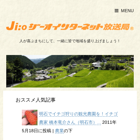
MENU
人が喜ぶまちにして、一緒に皆で地域を盛り上げましょう！
おススメ人気記事
明石でイチゴ狩りの観光農園を！イチゴ
農家 橋本竜介さん（明石市）...
2011年
5月18日に投稿
|
農業
の下