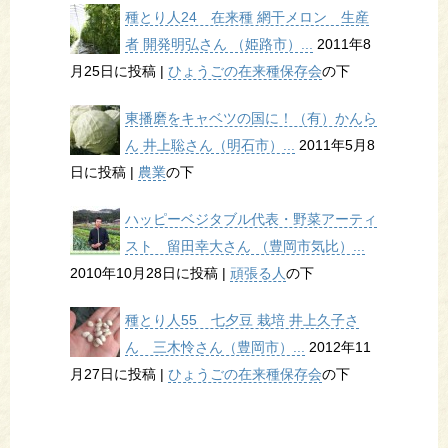
種とり人24 在来種 網干メロン 生産
者 開発明弘さん （姫路市）...
2011年8
月25日に投稿
|
ひょうごの在来種保存会
の下
東播磨をキャベツの国に！（有）かんら
ん 井上聡さん（明石市）...
2011年5月8
日に投稿
|
農業
の下
ハッピーベジタブル代表・野菜アーティ
スト 留田幸大さん （豊岡市気比）...
2010年10月28日に投稿
|
頑張る人
の下
種とり人55 七夕豆 栽培 井上久子さ
ん 三木怜さん（豊岡市）...
2012年11
月27日に投稿
|
ひょうごの在来種保存会
の下