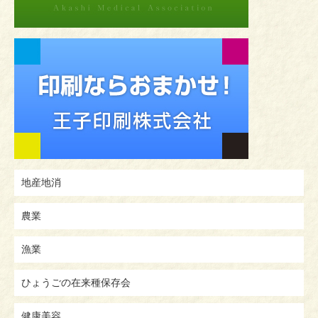
地産地消
農業
漁業
ひょうごの在来種保存会
健康美容