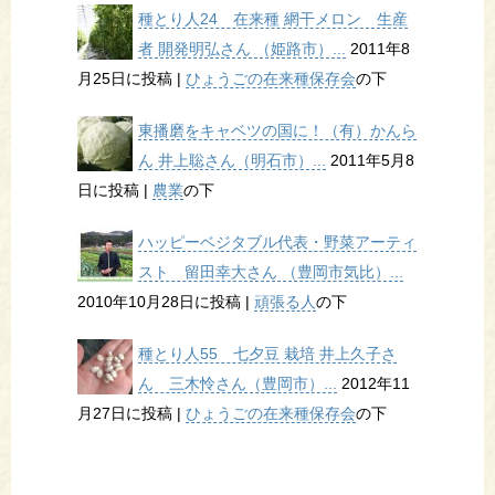
種とり人24 在来種 網干メロン 生産
者 開発明弘さん （姫路市）...
2011年8
月25日に投稿
|
ひょうごの在来種保存会
の下
東播磨をキャベツの国に！（有）かんら
ん 井上聡さん（明石市）...
2011年5月8
日に投稿
|
農業
の下
ハッピーベジタブル代表・野菜アーティ
スト 留田幸大さん （豊岡市気比）...
2010年10月28日に投稿
|
頑張る人
の下
種とり人55 七夕豆 栽培 井上久子さ
ん 三木怜さん（豊岡市）...
2012年11
月27日に投稿
|
ひょうごの在来種保存会
の下