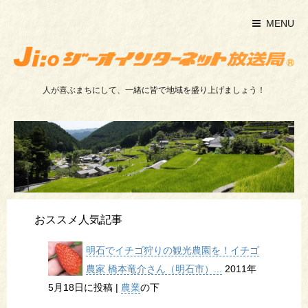
MENU
人が喜ぶまちにして、一緒に皆で地域を盛り上げましょう！
おススメ人気記事
明石でイチゴ狩りの観光農園を！イチゴ
農家 橋本竜介さん（明石市）...
2011年
5月18日に投稿
|
農業
の下