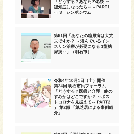
「どうする？あなたの老後 ～
認知症になったら～ – PART1
-」3 シンポジウム
第51回「あなたの糖尿病は大丈
夫ですか？ ～潜んでいるイン
スリン治療が必要になる 1型糖
尿病～」（明石市）
令和4年10月1日（土）開催
第24回 明石市民フォーラム
「どうする？医療と介護 終の
すみかはどこですか？ ～ポス
トコロナを見据えて～ PART2
」 第2部 「紙芝居による事例紹
介」