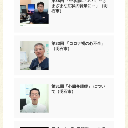
第38回 「甲状腺について ～さ
まざまな症状の背景に～」（明
石市）
第33回 「コロナ禍の心不全」
（明石市）
第31回「心臓弁膜症」 につい
て（明石市）