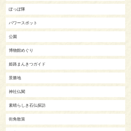
ぽっぽ隊
パワースポット
公園
博物館めぐり
姫路まんきつガイド
景勝地
神社仏閣
素晴らしき石仏探訪
街角散策