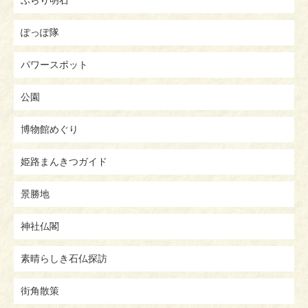
ぽっぽ隊
パワースポット
公園
博物館めぐり
姫路まんきつガイド
景勝地
神社仏閣
素晴らしき石仏探訪
街角散策