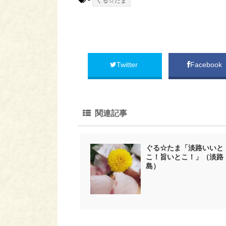
ぐる☆たま
Twitter
Facebook
関連記事
ぐる☆たま「淡路いいと
こ！旨いとこ！」（淡路
島）