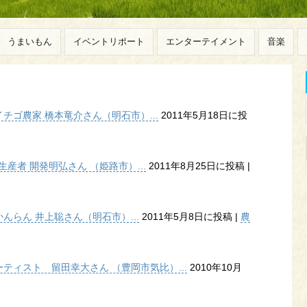
うまいもん
イベントリポート
エンターテイメント
音楽
ゴ農家 橋本竜介さん（明石市）...
2011年5月18日に投
産者 開発明弘さん （姫路市）...
2011年8月25日に投稿
|
らん 井上聡さん（明石市）...
2011年5月8日に投稿
|
農
ティスト 留田幸大さん （豊岡市気比）...
2010年10月