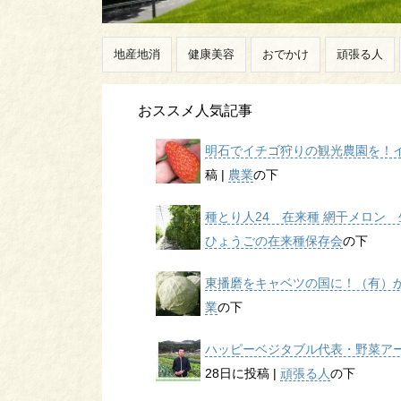
地産地消
健康美容
おでかけ
頑張る人
おススメ人気記事
明石でイチゴ狩りの観光農園を！イチ
稿
|
農業
の下
種とり人24 在来種 網干メロン 生
ひょうごの在来種保存会
の下
東播磨をキャベツの国に！（有）かん
業
の下
ハッピーベジタブル代表・野菜アー
28日に投稿
|
頑張る人
の下