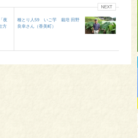
NEXT
「夜
種とり人59 いご芋 栽培 田野
仕方
良幸さん（香美町）