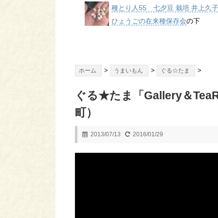
種とり人55 七夕豆 栽培 井上久
ひょうごの在来種保存会
の下
>
>
>
ホーム
うまいもん
ぐる☆たま
ぐる★たま「Gallery＆T
町）
2013/07/13
2016/01/29