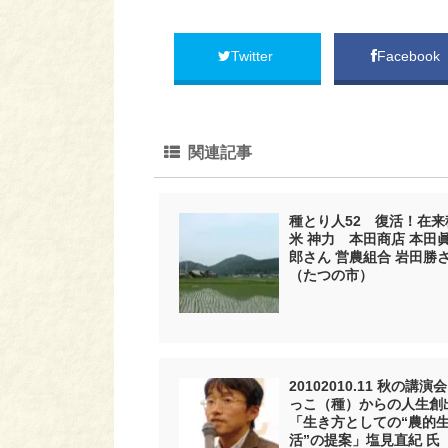
Twitter
Facebook
関連記事
種とり人52 復活！在来
米 神力 本田商店 本田
郎さん 営農組合 岩田勝
（たつの市）
20102010.11 秋の講演会
っこ（種）からの人生創
「生き方としての“農的
活”の提案」塩見直紀 氏