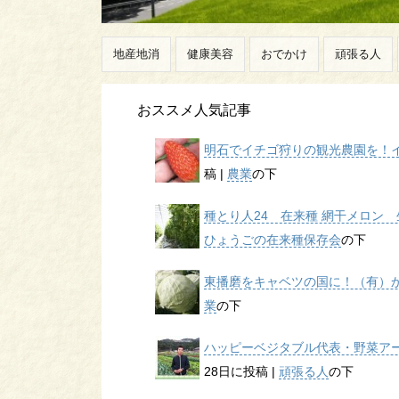
地産地消
健康美容
おでかけ
頑張る人
おススメ人気記事
明石でイチゴ狩りの観光農園を！イチ
稿
|
農業
の下
種とり人24 在来種 網干メロン 生
ひょうごの在来種保存会
の下
東播磨をキャベツの国に！（有）かん
業
の下
ハッピーベジタブル代表・野菜アー
28日に投稿
|
頑張る人
の下