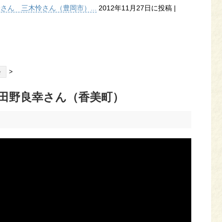
子さん 三木怜さん（豊岡市）...
2012年11月27日に投稿
|
>
会
 田野良幸さん（香美町）