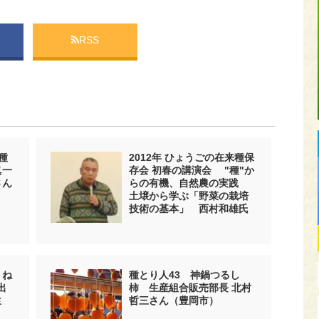
RSS
種
2012年 ひょうごの在来種保
眞一
存会 初春の講演会 "種"か
さん
らの有機、自然農の実践
土壌から学ぶ「野菜の栽培
技術の基本」 西村和雄氏
 ね
種とり人43 神鍋つるし
出
柿 生産組合販売部長 北村
生
哲三さん（豊岡市）