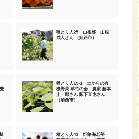
び
種とり人25 山根邸 山根
成人さん （姫路市）
種とり人19-1 土からの有
豊
機野菜 草竹の会 農家 藤本
圭一郎さん 藪下直也さん
（加西市）
栽
種とり人41 姫路海老芋