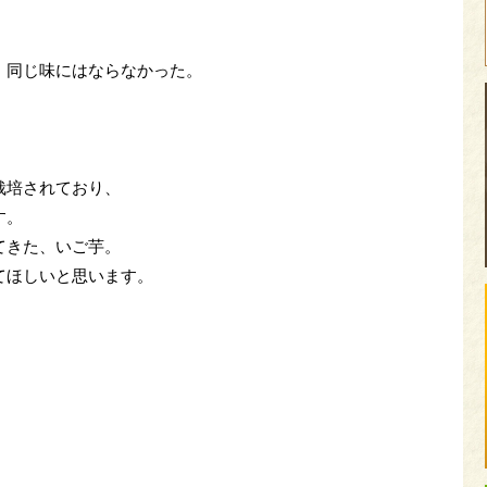
、同じ味にはならなかった。
。
栽培されており、
す。
てきた、いご芋。
てほしいと思います。