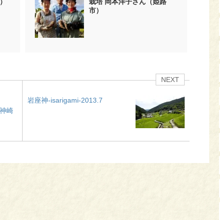
）
栽培 岡本洋子さん（姫路
市）
NEXT
岩座神-isarigami-2013.7
（神崎