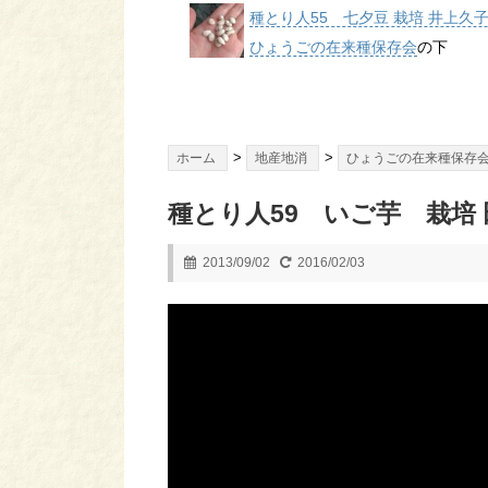
種とり人55 七夕豆 栽培 井上久
ひょうごの在来種保存会
の下
>
>
ホーム
地産地消
ひょうごの在来種保存
種とり人59 いご芋 栽培
2013/09/02
2016/02/03