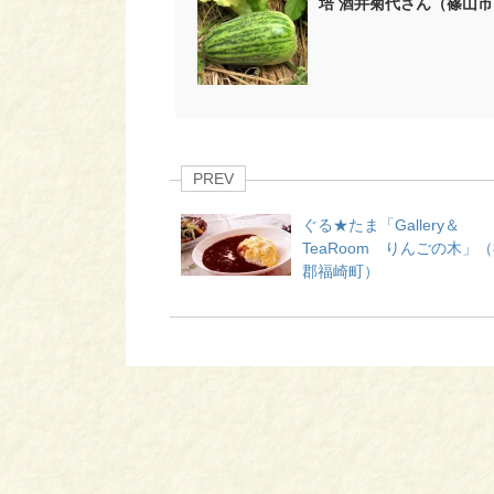
培 酒井菊代さん（篠山市
PREV
ぐる★たま「Gallery＆
TeaRoom りんごの木」
郡福崎町）