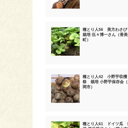
種とり人56 美方わさ
栽培 伍々博一さん（香美
町）
種とり人42 小野芋収穫
祭 栽培 小野芋保存会（
岡市）
種とり人61 ドイツ瓜 