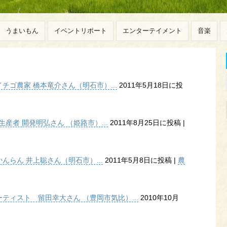
うまいもん
イベントリポート
エンターテイメント
音楽
ゴ農家 橋本竜介さん（明石市）...
2011年5月18日に投
産者 開発明弘さん （姫路市）...
2011年8月25日に投稿
|
らん 井上聡さん（明石市）...
2011年5月8日に投稿
|
農
ティスト 留田幸大さん （豊岡市気比）...
2010年10月