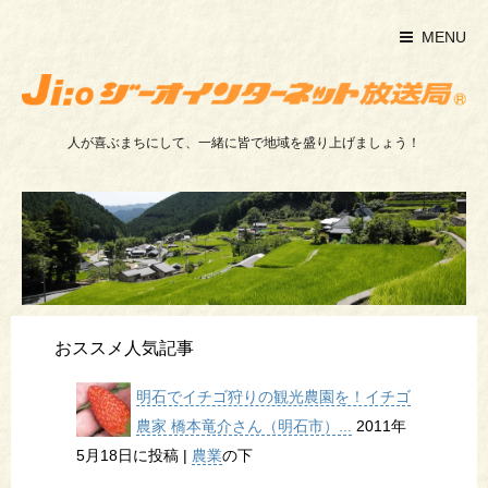
MENU
人が喜ぶまちにして、一緒に皆で地域を盛り上げましょう！
おススメ人気記事
明石でイチゴ狩りの観光農園を！イチゴ
農家 橋本竜介さん（明石市）...
2011年
5月18日に投稿
|
農業
の下