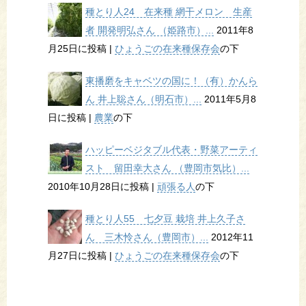
種とり人24 在来種 網干メロン 生産
者 開発明弘さん （姫路市）...
2011年8
月25日に投稿
|
ひょうごの在来種保存会
の下
東播磨をキャベツの国に！（有）かんら
ん 井上聡さん（明石市）...
2011年5月8
日に投稿
|
農業
の下
ハッピーベジタブル代表・野菜アーティ
スト 留田幸大さん （豊岡市気比）...
2010年10月28日に投稿
|
頑張る人
の下
種とり人55 七夕豆 栽培 井上久子さ
ん 三木怜さん（豊岡市）...
2012年11
月27日に投稿
|
ひょうごの在来種保存会
の下