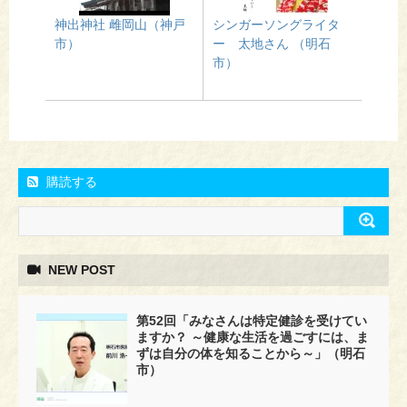
神出神社 雌岡山（神戸
シンガーソングライタ
市）
ー 太地さん （明石
市）
購読する
NEW POST
第52回「みなさんは特定健診を受けてい
ますか？ ～健康な生活を過ごすには、ま
ずは自分の体を知ることから～」（明石
市）