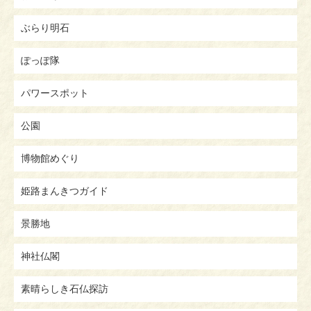
ぶらり明石
ぽっぽ隊
パワースポット
公園
博物館めぐり
姫路まんきつガイド
景勝地
神社仏閣
素晴らしき石仏探訪