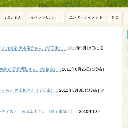
うまいもん
イベントリポート
エンターテイメント
音楽
ゴ農家 橋本竜介さん（明石市）...
2011年5月18日に投
産者 開発明弘さん （姫路市）...
2011年8月25日に投稿
|
らん 井上聡さん（明石市）...
2011年5月8日に投稿
|
農
ティスト 留田幸大さん （豊岡市気比）...
2010年10月