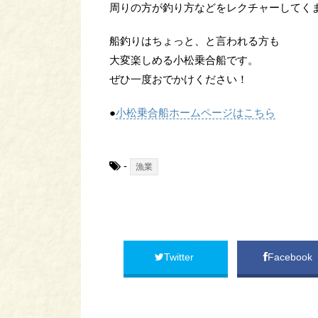
周りの方が釣り方などをレクチャーしてく
船釣りはちょっと、と言われる方も
大変楽しめる小松乗合船です。
ぜひ一度おでかけください！
●
小松乗合船ホームページはこちら
-
漁業
Twitter
Facebook