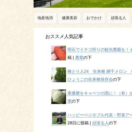
地産地消
健康美容
おでかけ
頑張る人
おススメ人気記事
明石でイチゴ狩りの観光農園を！イチ
稿
|
農業
の下
種とり人24 在来種 網干メロン 生
ひょうごの在来種保存会
の下
東播磨をキャベツの国に！（有）かん
業
の下
ハッピーベジタブル代表・野菜アー
28日に投稿
|
頑張る人
の下