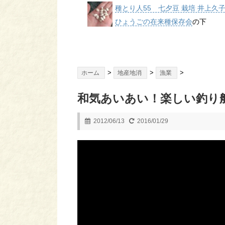
種とり人55 七夕豆 栽培 井上久
ひょうごの在来種保存会
の下
>
>
>
ホーム
地産地消
漁業
和気あいあい！楽しい釣り
2012/06/13
2016/01/29