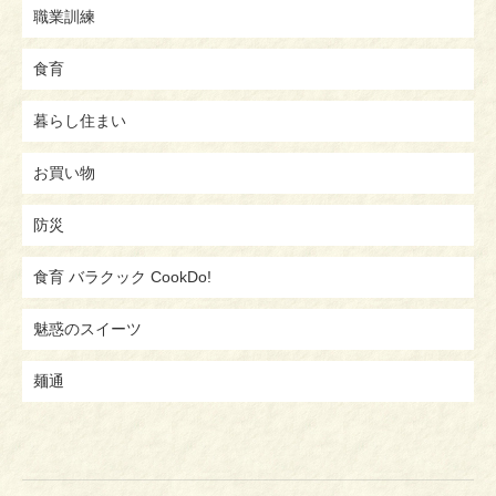
職業訓練
食育
暮らし住まい
お買い物
防災
食育 バラクック CookDo!
魅惑のスイーツ
麺通