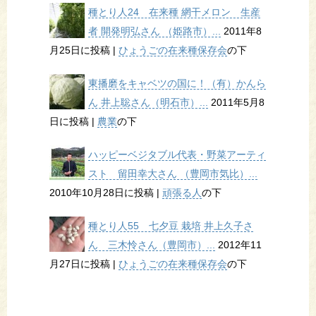
種とり人24 在来種 網干メロン 生産
者 開発明弘さん （姫路市）...
2011年8
月25日に投稿
|
ひょうごの在来種保存会
の下
東播磨をキャベツの国に！（有）かんら
ん 井上聡さん（明石市）...
2011年5月8
日に投稿
|
農業
の下
ハッピーベジタブル代表・野菜アーティ
スト 留田幸大さん （豊岡市気比）...
2010年10月28日に投稿
|
頑張る人
の下
種とり人55 七夕豆 栽培 井上久子さ
ん 三木怜さん（豊岡市）...
2012年11
月27日に投稿
|
ひょうごの在来種保存会
の下