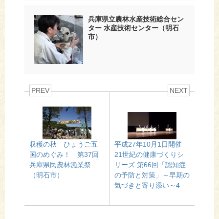
兵庫県立農林水産技術総合セン
ター 水産技術センター（明石
市）
PREV
NEXT
収穫の秋 ひょうご五
平成27年10月1日開催
国のめぐみ！ 第37回
21世紀の健康づくりシ
兵庫県民農林漁業祭
リーズ 第66回「認知症
（明石市）
の予防と対策」～早期の
気づきと寄り添い～4