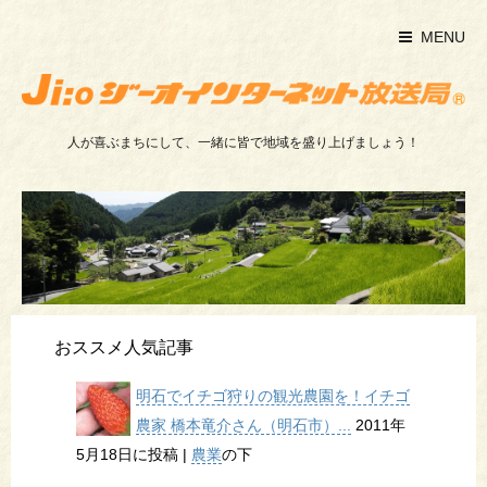
MENU
人が喜ぶまちにして、一緒に皆で地域を盛り上げましょう！
おススメ人気記事
明石でイチゴ狩りの観光農園を！イチゴ
農家 橋本竜介さん（明石市）...
2011年
5月18日に投稿
|
農業
の下