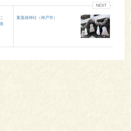
NEXT
切に
素戔雄神社（神戸市）
路