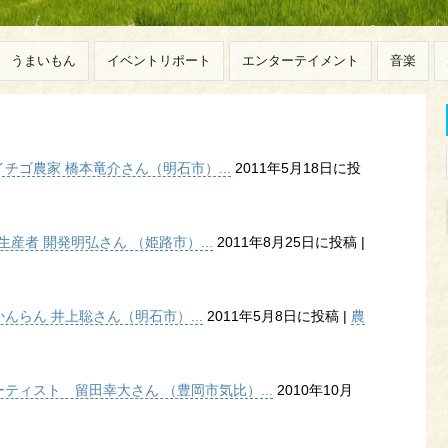
うまいもん
イベントリポート
エンターテイメント
音楽
ゴ農家 橋本竜介さん（明石市）...
2011年5月18日に投
産者 開発明弘さん （姫路市）...
2011年8月25日に投稿
|
らん 井上聡さん（明石市）...
2011年5月8日に投稿
|
農
ティスト 留田幸大さん （豊岡市気比）...
2010年10月