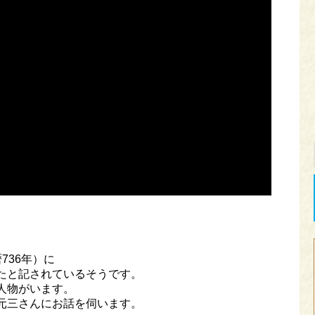
、
736年）に
たと記されているそうです。
人物がいます。
元三さんにお話を伺います。