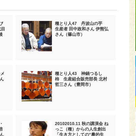
び
種とり人47 丹波山の芋
代目
生産者 田中政和さん 伊熊弘
後
さん（篠山市）
干メ
種とり人43 神鍋つるし
ん
柿 生産組合販売部長 北村
哲三さん（豊岡市）
・
20102010.11 秋の講演会 ね
培
っこ（種）からの人生創出
ん
「生き方としての“農的生