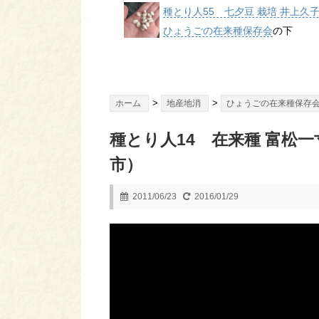
種とり人55 七夕豆 栽培 井上久
ひょうごの在来種保存会
の下
>
>
ホーム
地産地消
ひょうごの在来種保存
種とり人14 在来種 富松
市）
2011/06/23
2016/01/29