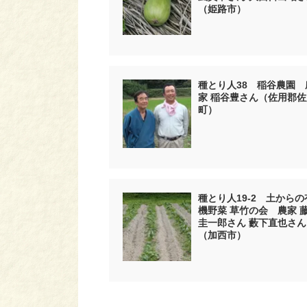
（姫路市）
種とり人38 稲谷農園 
家 稲谷豊さん（佐用郡佐
町）
種とり人19-2 土からの
機野菜 草竹の会 農家 
圭一郎さん 藪下直也さん
（加西市）