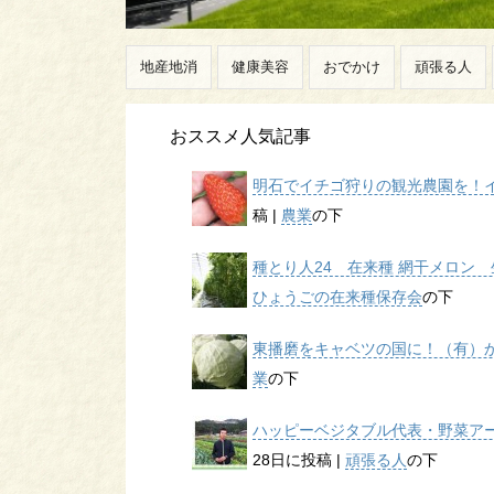
地産地消
健康美容
おでかけ
頑張る人
おススメ人気記事
明石でイチゴ狩りの観光農園を！イチ
稿
|
農業
の下
種とり人24 在来種 網干メロン 生
ひょうごの在来種保存会
の下
東播磨をキャベツの国に！（有）かん
業
の下
ハッピーベジタブル代表・野菜アー
28日に投稿
|
頑張る人
の下