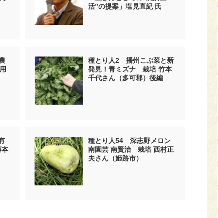
活”の提案」塩見直紀 氏
農
種とり人2 播州こぶ菜と新
用
発見！青ミズナ 栽培 竹本
千代さん（多可郡）後編
有
種とり人54 深志野メロン
藤本
南園芸 南賢治 栽培 西村正
夫さん（姫路市）