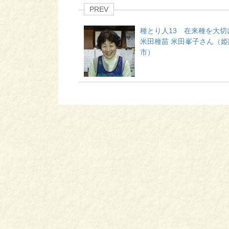
PREV
種とり人13 在来種を大
米田種苗 米田峯子さん（姫
市）