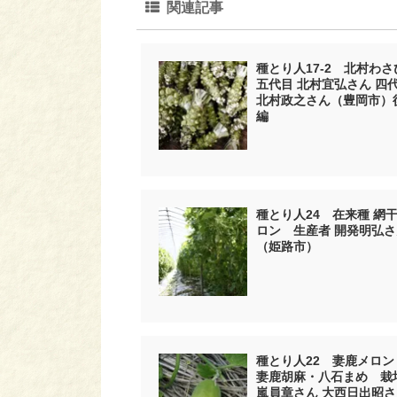
関連記事
種とり人17-2 北村わさ
五代目 北村宜弘さん 四
北村政之さん（豊岡市）
編
種とり人24 在来種 網
ロン 生産者 開発明弘さ
（姫路市）
種とり人22 妻鹿メロン
妻鹿胡麻・八石まめ 栽
嵐員章さん 大西日出昭さ