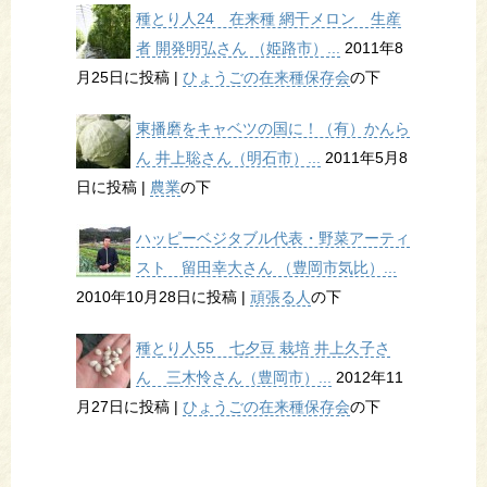
種とり人24 在来種 網干メロン 生産
者 開発明弘さん （姫路市）...
2011年8
月25日に投稿
|
ひょうごの在来種保存会
の下
東播磨をキャベツの国に！（有）かんら
ん 井上聡さん（明石市）...
2011年5月8
日に投稿
|
農業
の下
ハッピーベジタブル代表・野菜アーティ
スト 留田幸大さん （豊岡市気比）...
2010年10月28日に投稿
|
頑張る人
の下
種とり人55 七夕豆 栽培 井上久子さ
ん 三木怜さん（豊岡市）...
2012年11
月27日に投稿
|
ひょうごの在来種保存会
の下