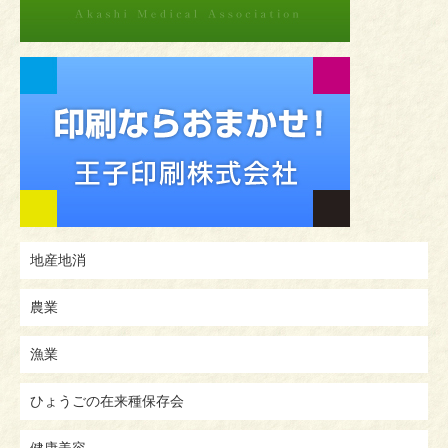
地産地消
農業
漁業
ひょうごの在来種保存会
健康美容