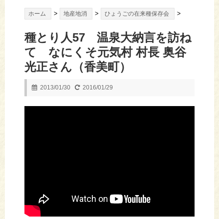
>
>
>
ホーム
地産地消
ひょうごの在来種保存会
種とり人57 温泉大納言を訪ね
て なにくそ元気村 村長 奥谷
光正さん（香美町）
2013/01/30
2016/01/29