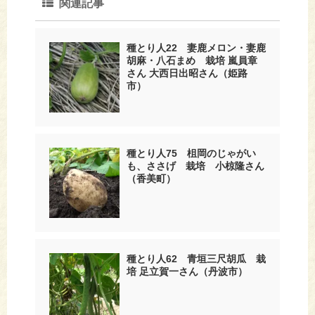
関連記事
種とり人22 妻鹿メロン・妻鹿
胡麻・八石まめ 栽培 嵐員章
さん 大西日出昭さん（姫路
市）
種とり人75 柤岡のじゃがい
も、ささげ 栽培 小椋隆さん
（香美町）
種とり人62 青垣三尺胡瓜 栽
培 足立賀一さん（丹波市）