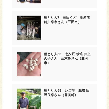
種とり人7 三田うど 生産者
前川幸市さん（三田市）
種とり人55 七夕豆 栽培 井上
久子さん 三木怜さん（豊岡
市）
種とり人59 いご芋 栽培 田
野良幸さん（香美町）