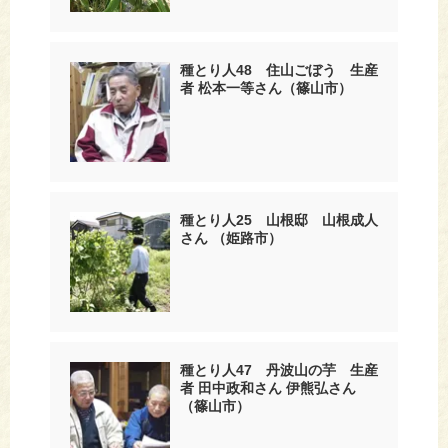
種とり人48 住山ごぼう 生産
者 松本一等さん（篠山市）
種とり人25 山根邸 山根成人
さん （姫路市）
種とり人47 丹波山の芋 生産
者 田中政和さん 伊熊弘さん
（篠山市）