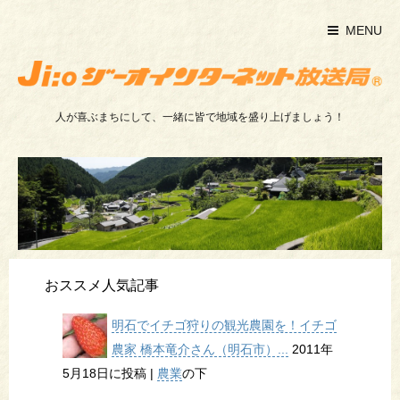
MENU
人が喜ぶまちにして、一緒に皆で地域を盛り上げましょう！
おススメ人気記事
明石でイチゴ狩りの観光農園を！イチゴ
農家 橋本竜介さん（明石市）...
2011年
5月18日に投稿
|
農業
の下