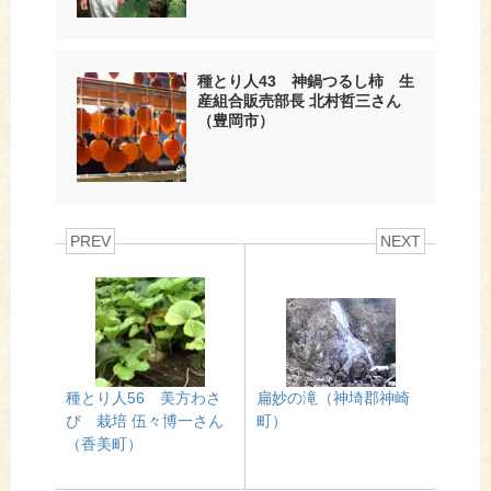
種とり人43 神鍋つるし柿 生
産組合販売部長 北村哲三さん
（豊岡市）
PREV
NEXT
種とり人56 美方わさ
扁妙の滝（神埼郡神崎
び 栽培 伍々博一さん
町）
（香美町）