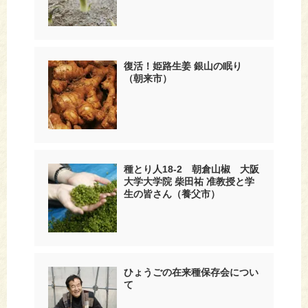
復活！姫路生姜 銀山の眠り
（朝来市）
種とり人18-2 朝倉山椒 大阪
大学大学院 柴田祐 准教授と学
生の皆さん（養父市）
ひょうごの在来種保存会につい
て