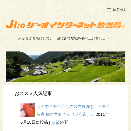
MENU
人が喜ぶまちにして、一緒に皆で地域を盛り上げましょう！
おススメ人気記事
明石でイチゴ狩りの観光農園を！イチゴ
農家 橋本竜介さん（明石市）...
2011年
5月18日に投稿
|
農業
の下