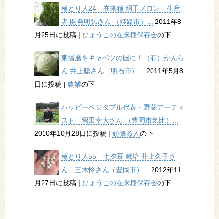
種とり人24 在来種 網干メロン 生産
者 開発明弘さん （姫路市）...
2011年8
月25日に投稿
|
ひょうごの在来種保存会
の下
東播磨をキャベツの国に！（有）かんら
ん 井上聡さん（明石市）...
2011年5月8
日に投稿
|
農業
の下
ハッピーベジタブル代表・野菜アーティ
スト 留田幸大さん （豊岡市気比）...
2010年10月28日に投稿
|
頑張る人
の下
種とり人55 七夕豆 栽培 井上久子さ
ん 三木怜さん（豊岡市）...
2012年11
月27日に投稿
|
ひょうごの在来種保存会
の下