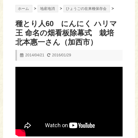
>
>
>
ホーム
地産地消
ひょうごの在来種保存会
種とり人60 にんにく ハリマ
王 命名の畑看板除幕式 栽培
北本惠一さん（加西市）
2014/04/21
2016/01/29