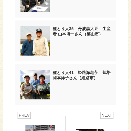
種とり人35 丹波黒大豆 生産
者 山本博一さん（篠山市）
種とり人41 姫路海老芋 栽培
岡本洋子さん（姫路市）
PREV
NEXT