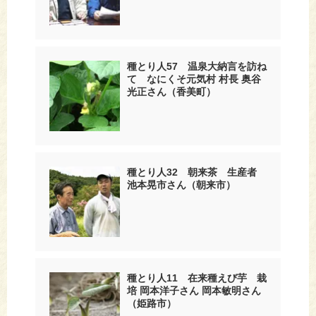
種とり人57 温泉大納言を訪ね
て なにくそ元気村 村長 奥谷
光正さん（香美町）
種とり人32 朝来茶 生産者
池本晃市さん（朝来市）
種とり人11 在来種えび芋 栽
培 岡本洋子さん 岡本敏明さん
（姫路市）