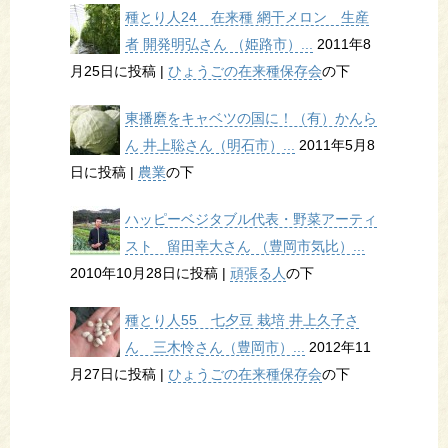
種とり人24 在来種 網干メロン 生産
者 開発明弘さん （姫路市）...
2011年8
月25日に投稿
|
ひょうごの在来種保存会
の下
東播磨をキャベツの国に！（有）かんら
ん 井上聡さん（明石市）...
2011年5月8
日に投稿
|
農業
の下
ハッピーベジタブル代表・野菜アーティ
スト 留田幸大さん （豊岡市気比）...
2010年10月28日に投稿
|
頑張る人
の下
種とり人55 七夕豆 栽培 井上久子さ
ん 三木怜さん（豊岡市）...
2012年11
月27日に投稿
|
ひょうごの在来種保存会
の下