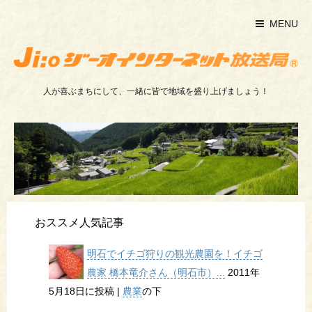
MENU
人が喜ぶまちにして、一緒に皆で地域を盛り上げましょう！
おススメ人気記事
明石でイチゴ狩りの観光農園を！イチゴ
農家 橋本竜介さん（明石市）...
2011年
5月18日に投稿
|
農業
の下