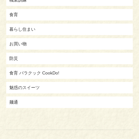
食育
暮らし住まい
お買い物
防災
食育 バラクック CookDo!
魅惑のスイーツ
麺通