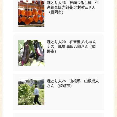
種とり人43 神鍋つるし柿 生
産組合販売部長 北村哲三さん
（豊岡市）
種とり人20 在来種 八ちゃん
ナス 栽培 黒田八郎さん（姫
路市）
種とり人25 山根邸 山根成人
さん （姫路市）