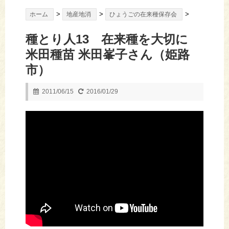
>
>
>
ホーム
地産地消
ひょうごの在来種保存会
種とり人13 在来種を大切に
米田種苗 米田峯子さん（姫路
市）
2011/06/15
2016/01/29