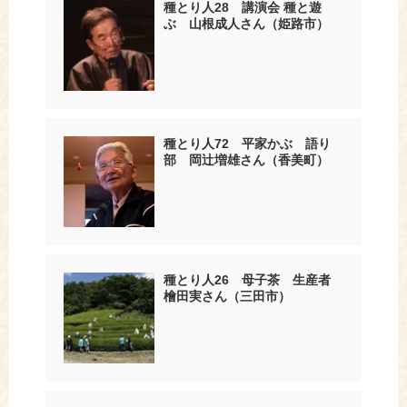
種とり人28 講演会 種と遊
ぶ 山根成人さん（姫路市）
種とり人72 平家かぶ 語り
部 岡辻増雄さん（香美町）
種とり人26 母子茶 生産者
檜田実さん（三田市）