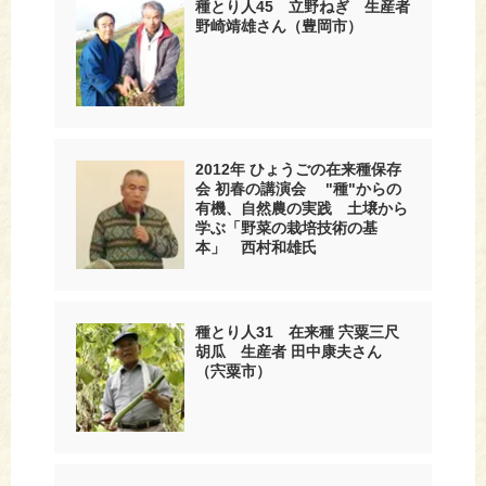
種とり人45 立野ねぎ 生産者
野崎靖雄さん（豊岡市）
2012年 ひょうごの在来種保存
会 初春の講演会 "種"からの
有機、自然農の実践 土壌から
学ぶ「野菜の栽培技術の基
本」 西村和雄氏
種とり人31 在来種 宍粟三尺
胡瓜 生産者 田中康夫さん
（宍粟市）