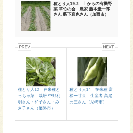
種とり人19-2 土からの有機野
菜 草竹の会 農家 藤本圭一郎
さん 藪下直也さん（加西市）
PREV
NEXT
種とり人12 在来種と
種とり人14 在来種 富
っちゃ菜 栽培 中野利
松一寸豆 生産者 高尾
明さん・和子さん・み
元三さん（尼崎市）
さ子さん（姫路市）