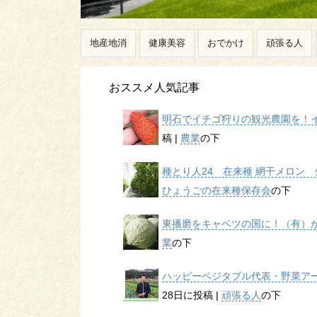
地産地消
健康美容
おでかけ
頑張る人
おススメ人気記事
明石でイチゴ狩りの観光農園を！イチ
稿
|
農業
の下
種とり人24 在来種 網干メロン 生
ひょうごの在来種保存会
の下
東播磨をキャベツの国に！（有）かん
業
の下
ハッピーベジタブル代表・野菜アー
28日に投稿
|
頑張る人
の下