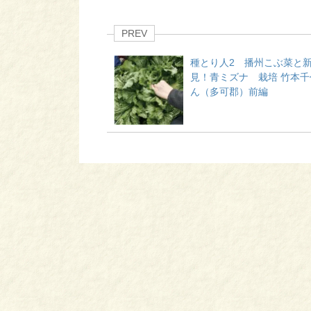
PREV
種とり人2 播州こぶ菜と
見！青ミズナ 栽培 竹本千
ん（多可郡）前編