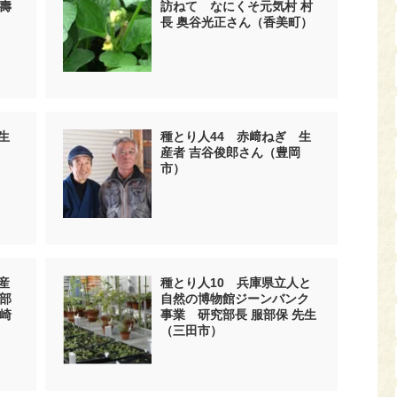
壽
訪ねて なにくそ元気村 村
長 奥谷光正さん（香美町）
生
種とり人44 赤﨑ねぎ 生
産者 吉谷俊郎さん（豊岡
市）
産
種とり人10 兵庫県立人と
部
自然の博物館ジーンバンク
崎
事業 研究部長 服部保 先生
（三田市）