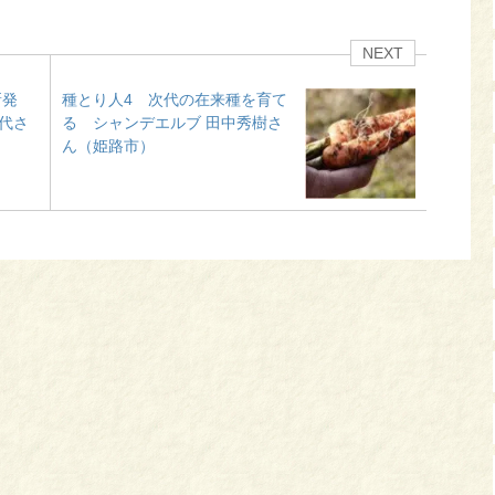
NEXT
新発
種とり人4 次代の在来種を育て
代さ
る シャンデエルブ 田中秀樹さ
ん（姫路市）