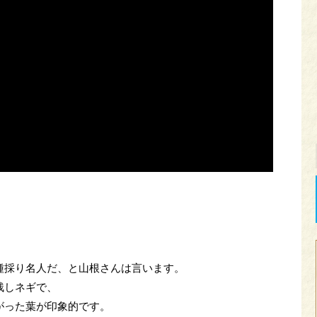
。
種採り名人だ、と山根さんは言います。
残しネギで、
がった葉が印象的です。