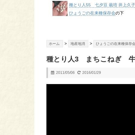
種とり人55 七夕豆 栽培 井上久
ひょうごの在来種保存会
の下
>
>
ホーム
地産地消
ひょうごの在来種保存
種とり人3 まちこねぎ 牛
2011/05/06
2016/01/29