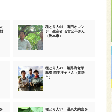
大
種とり人64 鳴門オレン
雄
ジ 生産者 若宮公平さん
（洲本市）
椒
種とり人41 姫路海老芋
栽培 岡本洋子さん（姫路
市）
を
種とり人57 温泉大納言を