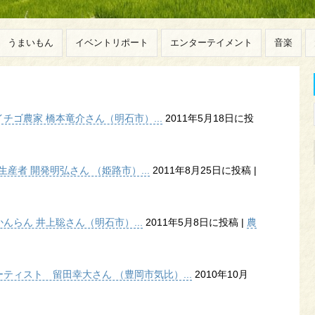
うまいもん
イベントリポート
エンターテイメント
音楽
ゴ農家 橋本竜介さん（明石市）...
2011年5月18日に投
産者 開発明弘さん （姫路市）...
2011年8月25日に投稿
|
らん 井上聡さん（明石市）...
2011年5月8日に投稿
|
農
ティスト 留田幸大さん （豊岡市気比）...
2010年10月