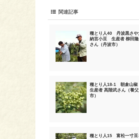
関連記事
種とり人40 丹波黒さや
納言小豆 生産者 柳田隆
さん（丹波市）
種とり人18-1 朝倉山
生産者 髙階武さん（養父
市）
種とり人15 富松一寸豆