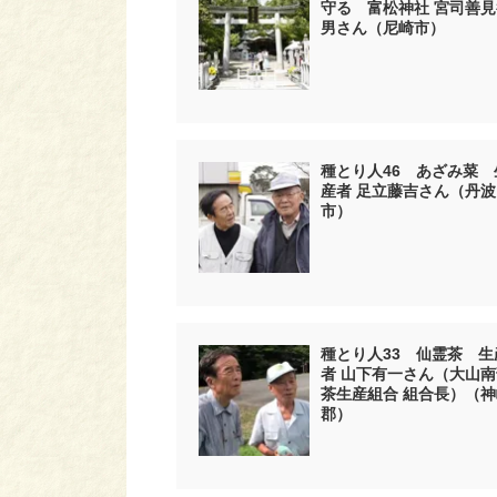
守る 富松神社 宮司善見
男さん（尼崎市）
種とり人46 あざみ菜 
産者 足立藤吉さん（丹波
市）
種とり人33 仙霊茶 生
者 山下有一さん（大山南
茶生産組合 組合長）（神
郡）