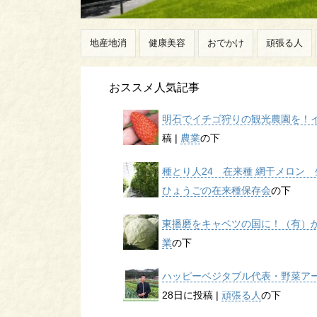
地産地消
健康美容
おでかけ
頑張る人
おススメ人気記事
明石でイチゴ狩りの観光農園を！イチ
稿
|
農業
の下
種とり人24 在来種 網干メロン 生
ひょうごの在来種保存会
の下
東播磨をキャベツの国に！（有）かん
業
の下
ハッピーベジタブル代表・野菜アー
28日に投稿
|
頑張る人
の下