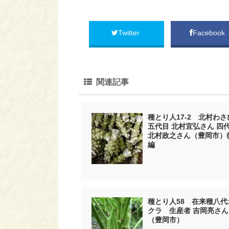
Twitter
Facebook
関連記事
種とり人17-2 北村わさ
五代目 北村宜弘さん 四
北村政之さん（豊岡市）
編
種とり人58 在来種八代
クラ 生産者 吉岡亮さん
（豊岡市）