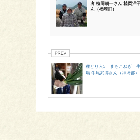
者 植岡朝一さん 植岡洋
ん（福崎町）
PREV
種とり人3 まちこねぎ 
場 牛尾武博さん（神埼郡）