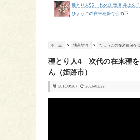
種とり人55 七夕豆 栽培 井上久
ひょうごの在来種保存会
の下
>
>
ホーム
地産地消
ひょうごの在来種保存
種とり人4 次代の在来種を
ん（姫路市）
2011/05/07
2016/01/29