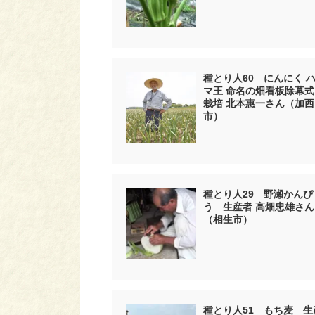
種とり人60 にんにく 
マ王 命名の畑看板除幕
栽培 北本惠一さん（加西
市）
種とり人29 野瀬かんぴ
う 生産者 高畑忠雄さん
（相生市）
種とり人51 もち麦 生