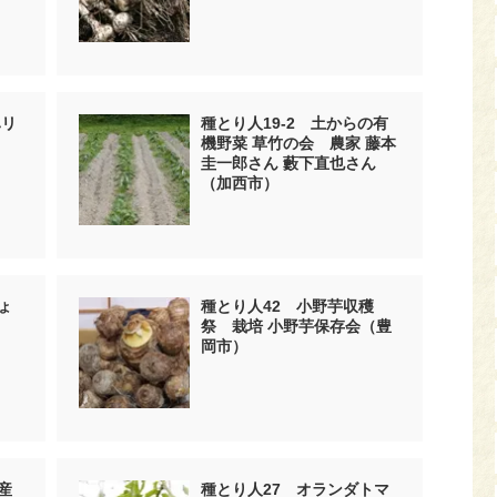
ハリ
種とり人19-2 土からの有
式
機野菜 草竹の会 農家 藤本
圭一郎さん 藪下直也さん
（加西市）
ょ
種とり人42 小野芋収穫
祭 栽培 小野芋保存会（豊
岡市）
産
種とり人27 オランダトマ