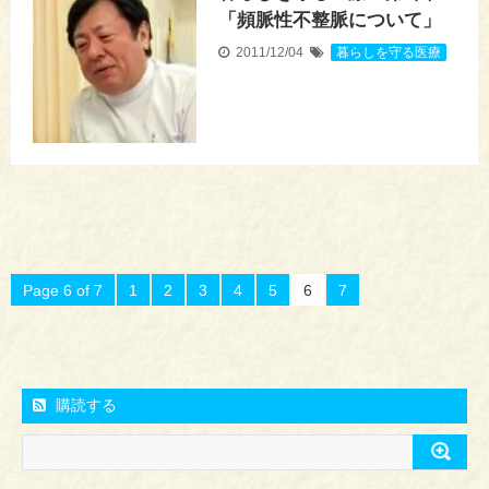
「頻脈性不整脈について」
2011/12/04
暮らしを守る医療
Page 6 of 7
1
2
3
4
5
6
7
購読する