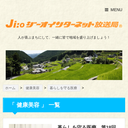
MENU
人が喜ぶまちにして、一緒に皆で地域を盛り上げましょう！
>
>
>
ホーム
健康美容
暮らしを守る医療
「 健康美容 」 一覧
暮らしを守る医療 第18回