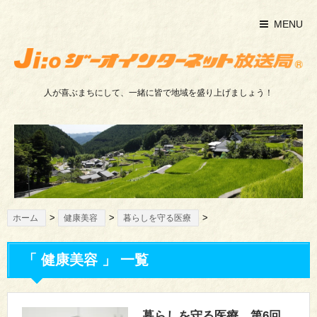
MENU
人が喜ぶまちにして、一緒に皆で地域を盛り上げましょう！
>
>
>
ホーム
健康美容
暮らしを守る医療
「 健康美容 」 一覧
暮らしを守る医療 第6回