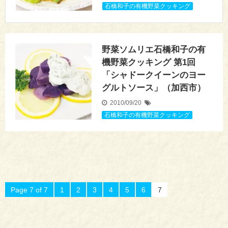
石橋和子の有機野菜クッキング
野菜ソムリエ石橋和子の有
機野菜クッキング 第1回
「シャドークイーンのヨー
グルトソース」（加西市）
2010/09/20
石橋和子の有機野菜クッキング
Page 7 of 7
1
2
3
4
5
6
7