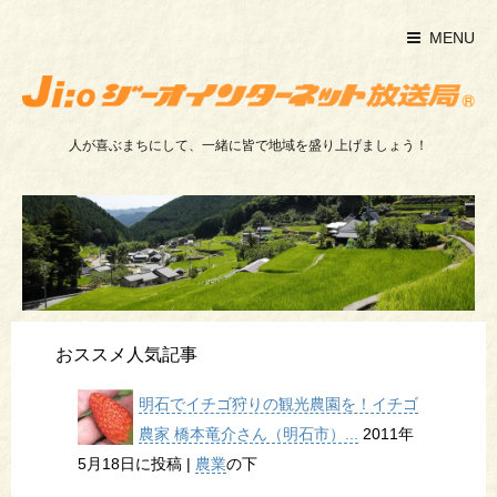
MENU
人が喜ぶまちにして、一緒に皆で地域を盛り上げましょう！
おススメ人気記事
明石でイチゴ狩りの観光農園を！イチゴ
農家 橋本竜介さん（明石市）...
2011年
5月18日に投稿
|
農業
の下