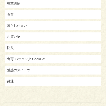
職業訓練
食育
暮らし住まい
お買い物
防災
食育 バラクック CookDo!
魅惑のスイーツ
麺通