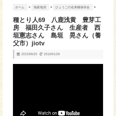
>
>
>
ホーム
地産地消
ひょうごの在来種保存会
種とり人69 八鹿浅黄 豊芽工
房 福田久子さん 生産者 西
垣憲志さん 島垣 晃さん（養
父市）jiotv
2015/06/25
2016/01/29