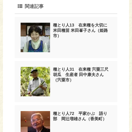
関連記事
種とり人13 在来種を大切に
米田種苗 米田峯子さん（姫路
市）
種とり人31 在来種 宍粟三尺
胡瓜 生産者 田中康夫さん
（宍粟市）
種とり人72 平家かぶ 語り
部 岡辻増雄さん（香美町）