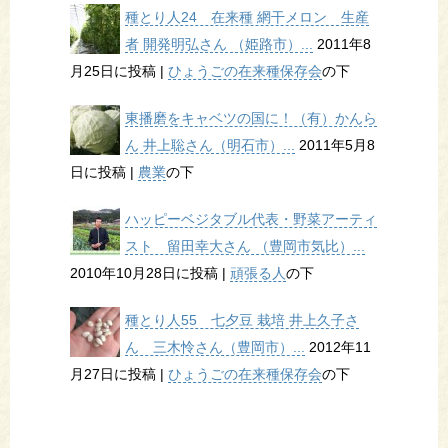
種とり人24 在来種 網干メロン 生産
者 開発明弘さん （姫路市）...
2011年8
月25日に投稿
|
ひょうごの在来種保存会
の下
東播磨をキャベツの国に！（有）かんら
ん 井上聡さん（明石市）...
2011年5月8
日に投稿
|
農業
の下
ハッピーベジタブル代表・野菜アーティ
スト 留田幸大さん （豊岡市気比）...
2010年10月28日に投稿
|
頑張る人
の下
種とり人55 七夕豆 栽培 井上久子さ
ん 三木怜さん（豊岡市）...
2012年11
月27日に投稿
|
ひょうごの在来種保存会
の下