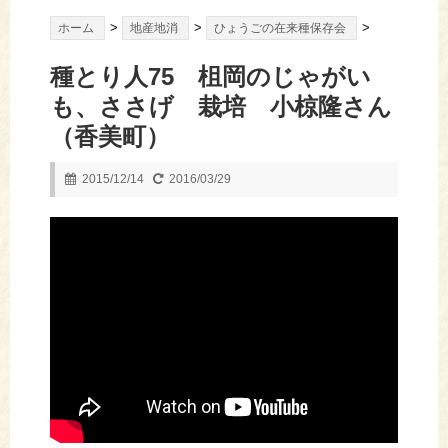
>
>
>
ホーム
地産地消
ひょうごの在来種保存会
種とり人75 柤岡のじゃがい
も、ささげ 栽培 小椋隆さん
（香美町）
2015/12/14
2016/03/29