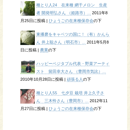
種とり人24 在来種 網干メロン 生産
者 開発明弘さん （姫路市）...
2011年8
月25日に投稿
|
ひょうごの在来種保存会
の下
東播磨をキャベツの国に！（有）かんら
ん 井上聡さん（明石市）...
2011年5月8
日に投稿
|
農業
の下
ハッピーベジタブル代表・野菜アーティ
スト 留田幸大さん （豊岡市気比）...
2010年10月28日に投稿
|
頑張る人
の下
種とり人55 七夕豆 栽培 井上久子さ
ん 三木怜さん（豊岡市）...
2012年11
月27日に投稿
|
ひょうごの在来種保存会
の下