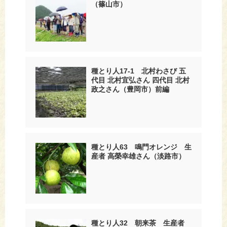
（篠山市）
種とり人17-1 北村わさび 五
代目 北村宜弘さん 四代目 北村
政之さん（豊岡市）前編
種とり人63 鳴門オレンジ 生
産者 高榮幸雄さん（淡路市）
種とり人32 朝来茶 生産者