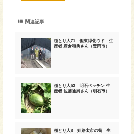
関連記事
種とり人71 但東緑化ウド 生
産者 霜倉和典さん（豊岡市）
種とり人53 明石ペッチン 生
産者 佐藤通男さん（明石市）
種とり人8 姫路太市の筍 生