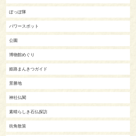
ぽっぽ隊
パワースポット
公園
博物館めぐり
姫路まんきつガイド
景勝地
神社仏閣
素晴らしき石仏探訪
街角散策