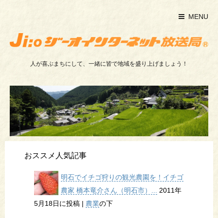
MENU
人が喜ぶまちにして、一緒に皆で地域を盛り上げましょう！
おススメ人気記事
明石でイチゴ狩りの観光農園を！イチゴ
農家 橋本竜介さん（明石市）...
2011年
5月18日に投稿
|
農業
の下