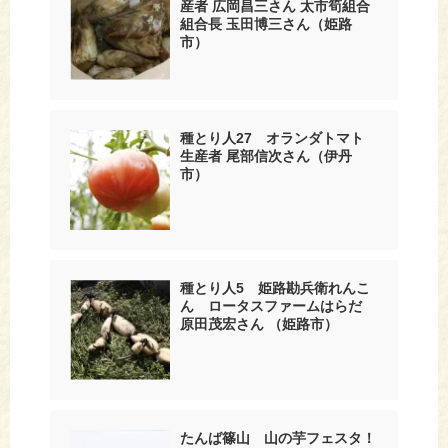
産者 広岡昌三さん 太市筍組合
組合長 玉田博三さん（姫路
市）
種とり人27 オランダトマト
生産者 尾部信次さん（伊丹
市）
種とり人5 姫路勘兵衛れんこ
ん ロータスファームはらだ
原田茂宏さん （姫路市）
たんば篠山 山の芋フェスタ！