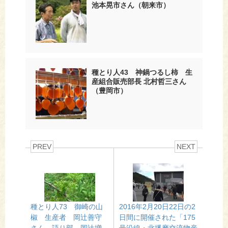
池本晃市さん（朝来市）
種とり人43 神鍋つるし柿 生
産組合販売部長 北村哲三さん
（豊岡市）
PREV
NEXT
種とり人73 御崎の山
2016年2月20日22日の2
椒 生産者 岡辻善守
日間に開催された「175
さん 語り部 岡辻増
号沿線・北播磨交流物産