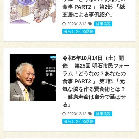
食事 PART2 」 第2部 「紙
芝居による事例紹介」
2023/12/18
健康美容
,
暮らしを守る医療
令和5年10月14日（土）開
催 第25回 明石市民フォー
ラム「どうなの？あなたの
食事 PART2 」 第1部 「元
気な脳を作る賢食術とは？
－健康寿命は自分で延ばせ
る」
2023/12/18
健康美容
,
暮らしを守る医療