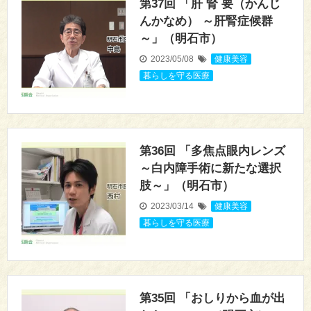
第37回 「肝 腎 要（かんじ
んかなめ） ～肝腎症候群
～」（明石市）
2023/05/08
健康美容
,
暮らしを守る医療
第36回 「多焦点眼内レンズ
～白内障手術に新たな選択
肢～」（明石市）
2023/03/14
健康美容
,
暮らしを守る医療
第35回 「おしりから血が出