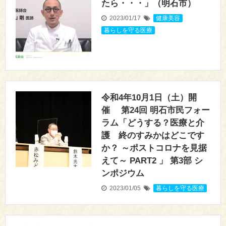
たら・・・」（明石市）
2023/01/17
健康美容
,
暮らしを守る医療
令和4年10月1日（土）開
催 第24回 明石市民フォー
ラム「どうする？医療と介
護 終のすみかはどこです
か？ ～ポストコロナを見据
えて～ PART2 」 第3部 シ
ンポジウム
2023/01/05
暮らしを守る医療