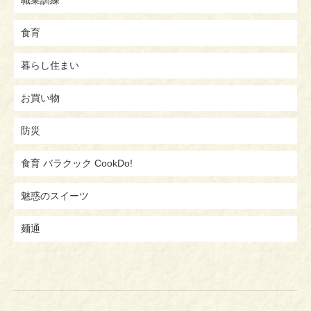
職業訓練
食育
暮らし住まい
お買い物
防災
食育 バラクック CookDo!
魅惑のスイーツ
麺通