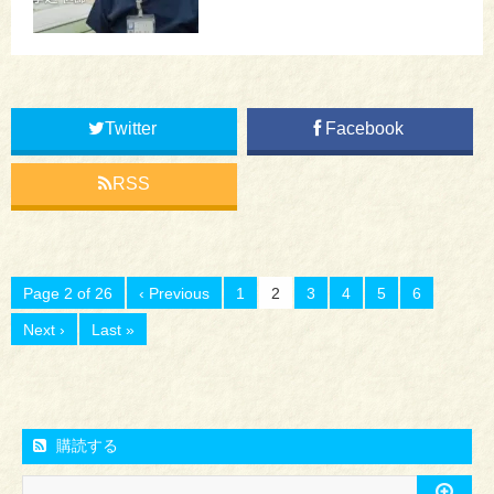
Twitter
Facebook
RSS
Page 2 of 26
‹ Previous
1
2
3
4
5
6
Next ›
Last »
購読する