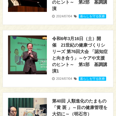
のヒント～ 第2部 基調講
演
2024/07/04
暮らしを守る医療
令和6年3月16日（土）開
催 21世紀の健康づくりシ
リーズ 第76回大会 「認知症
と向き合う」～ケアや支援
のヒント～ 第1部 基調講
演1
2024/07/04
暮らしを守る医療
第40回 人類進化のたまもの
「黄 斑 」～目の健康管理を
大切に～（明石市）