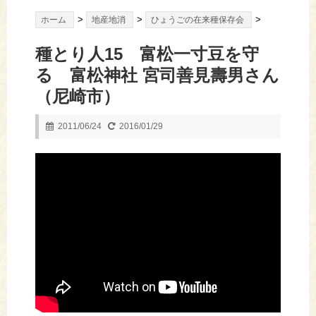
>
>
>
ホーム
地産地消
ひょうごの在来種保存会
種とり人15 富松一寸豆を守
る 富松神社 宮司善見壽男さん
（尼崎市）
2011/06/24
2016/01/29