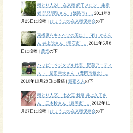
種とり人24 在来種 網干メロン 生産
者 開発明弘さん （姫路市）...
2011年8
月25日に投稿
|
ひょうごの在来種保存会
の下
東播磨をキャベツの国に！（有）かんら
ん 井上聡さん（明石市）...
2011年5月8
日に投稿
|
農業
の下
ハッピーベジタブル代表・野菜アーティ
スト 留田幸大さん （豊岡市気比）...
2010年10月28日に投稿
|
頑張る人
の下
種とり人55 七夕豆 栽培 井上久子さ
ん 三木怜さん（豊岡市）...
2012年11
月27日に投稿
|
ひょうごの在来種保存会
の下