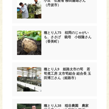
小豆 生産者 柳田隆雄さん
（丹波市）
種とり人75 柤岡のじゃがい
も、ささげ 栽培 小椋隆さん
（香美町）
種とり人9 姫路太市の筍 若
筍煮工房 太市筍組合 組合長 玉
田博三さん（姫路市）
種とり人38 稲谷農園 農家