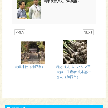
池本晃市さん（朝来市）
PREV
NEXT
大歳神社（神戸市）
種とり人16 ハリマ王
大蒜 生産者 北本惠一
さん（加西市）