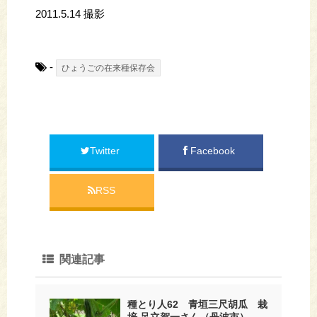
2011.5.14 撮影
-
ひょうごの在来種保存会
Twitter
Facebook
RSS
関連記事
種とり人62 青垣三尺胡瓜 栽
培 足立賀一さん（丹波市）