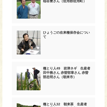
稲谷豊さん（佐用郡佐用町）
ひょうごの在来種保存会につい
て
種とり人49 岩津ネギ 生産者
田中務さん 赤曽部章さん 赤曽
部忠明さん（朝来市）
種とり人32 朝来茶 生産者