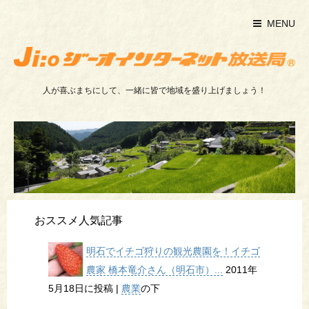
MENU
人が喜ぶまちにして、一緒に皆で地域を盛り上げましょう！
おススメ人気記事
明石でイチゴ狩りの観光農園を！イチゴ
農家 橋本竜介さん（明石市）...
2011年
5月18日に投稿
|
農業
の下