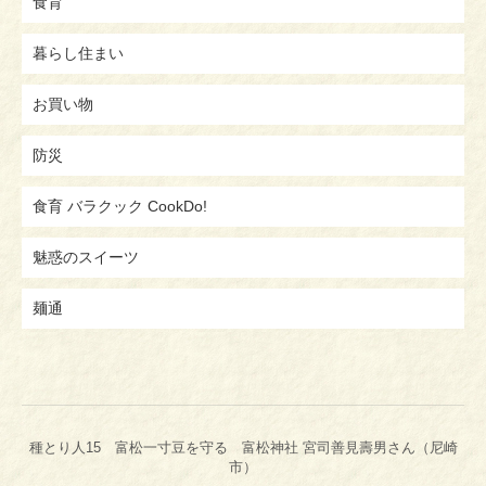
食育
暮らし住まい
お買い物
防災
食育 バラクック CookDo!
魅惑のスイーツ
麺通
種とり人15 富松一寸豆を守る 富松神社 宮司善見壽男さん（尼崎
市）