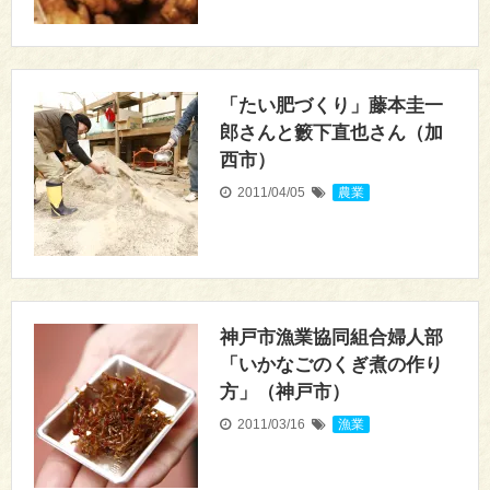
「たい肥づくり」藤本圭一
郎さんと籔下直也さん（加
西市）
2011/04/05
農業
神戸市漁業協同組合婦人部
「いかなごのくぎ煮の作り
方」（神戸市）
2011/03/16
漁業