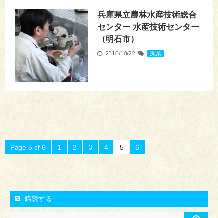
兵庫県立農林水産技術総合
センター 水産技術センター
（明石市）
2010/10/22
漁業
Page 5 of 6
1
2
3
4
5
6
購読する