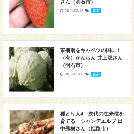
さん（明石市）
2011/05/18
農業
東播磨をキャベツの国に！
（有）かんらん 井上聡さん
（明石市）
2011/05/08
農業
種とり人4 次代の在来種を
育てる シャンデエルブ 田
中秀樹さん（姫路市）