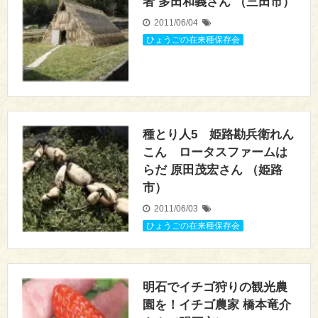
者 多田和義さん （三田市）
2011/06/04
ひょうごの在来種保存会
種とり人5 姫路勘兵衛れん
こん ロータスファームは
らだ 原田茂宏さん （姫路
市）
2011/06/03
ひょうごの在来種保存会
明石でイチゴ狩りの観光農
園を！イチゴ農家 橋本竜介