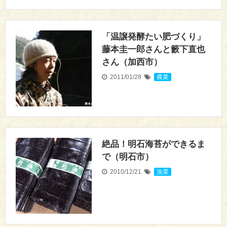
「温譲発酵たい肥づくり」
藤本圭一郎さんと籔下直也
さん（加西市）
2011/01/28
農業
絶品！明石海苔ができるま
で（明石市）
2010/12/21
漁業