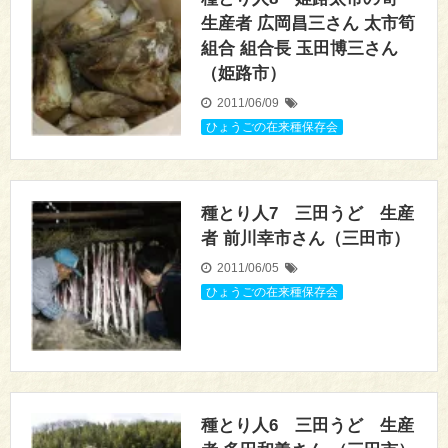
生産者 広岡昌三さん 太市筍
組合 組合長 玉田博三さん
（姫路市）
2011/06/09
ひょうごの在来種保存会
種とり人7 三田うど 生産
者 前川幸市さん（三田市）
2011/06/05
ひょうごの在来種保存会
種とり人6 三田うど 生産