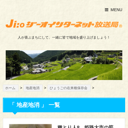
MENU
人が喜ぶまちにして、一緒に皆で地域を盛り上げましょう！
>
>
>
ホーム
地産地消
ひょうごの在来種保存会
「 地産地消 」 一覧
種とり人8 姫路太市の筍