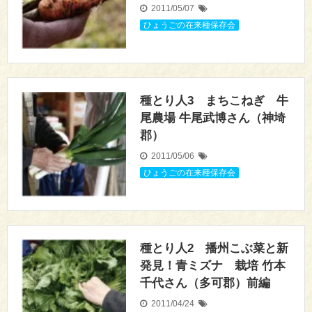
2011/05/07
ひょうごの在来種保存会
種とり人3 まちこねぎ 牛
尾農場 牛尾武博さん（神埼
郡）
2011/05/06
ひょうごの在来種保存会
種とり人2 播州こぶ菜と新
発見！青ミズナ 栽培 竹本
千代さん（多可郡）前編
2011/04/24