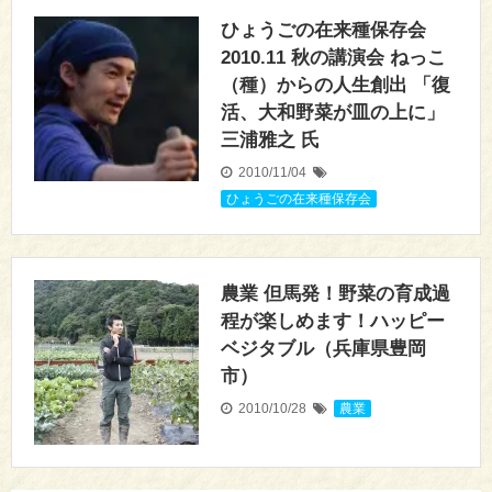
ひょうごの在来種保存会
2010.11 秋の講演会 ねっこ
（種）からの人生創出 「復
活、大和野菜が皿の上に」
三浦雅之 氏
2010/11/04
ひょうごの在来種保存会
農業 但馬発！野菜の育成過
程が楽しめます！ハッピー
ベジタブル（兵庫県豊岡
市）
2010/10/28
農業