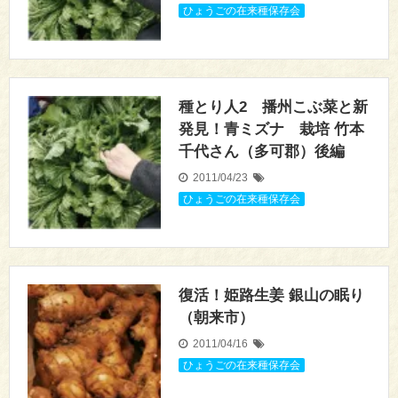
ひょうごの在来種保存会
種とり人2 播州こぶ菜と新
発見！青ミズナ 栽培 竹本
千代さん（多可郡）後編
2011/04/23
ひょうごの在来種保存会
復活！姫路生姜 銀山の眠り
（朝来市）
2011/04/16
ひょうごの在来種保存会