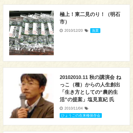
極上！東二見のり！（明石
市）
2010/12/20
漁業
20102010.11 秋の講演会 ね
っこ（種）からの人生創出
「生き方としての“農的生
活”の提案」塩見直紀 氏
2010/11/04
ひょうごの在来種保存会