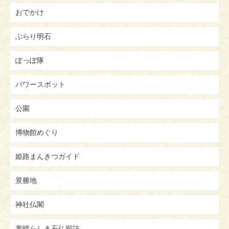
おでかけ
ぶらり明石
ぽっぽ隊
パワースポット
公園
博物館めぐり
姫路まんきつガイド
景勝地
神社仏閣
素晴らしき石仏探訪