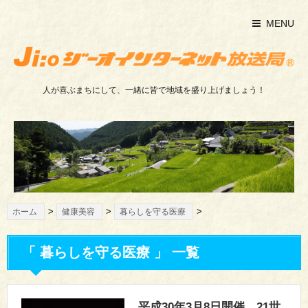
MENU
人が喜ぶまちにして、一緒に皆で地域を盛り上げましょう！
>
>
>
ホーム
健康美容
暮らしを守る医療
「 暮らしを守る医療 」 一覧
平成30年3月8日開催 21世