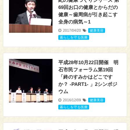
紀の健康づくりシリーズ 第
69回お口の健康とからだの
健康～歯周病が引き起こす
全身の病気～1
2017/04/20
健康美容
,
暮らしを守る医療
平成28年10月22日開催 明
石市民フォーラム第19回
「終のすみかはどこです
か？ -PART1- 」2シンポジ
ウム
2016/12/09
健康美容
,
暮らしを守る医療