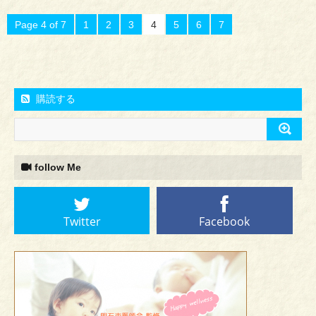
Page 4 of 7
1
2
3
4
5
6
7
購読する
follow Me
Twitter
Facebook