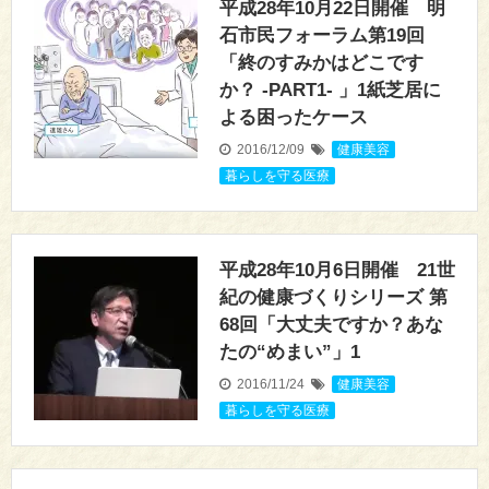
平成28年10月22日開催 明
石市民フォーラム第19回
「終のすみかはどこです
か？ -PART1- 」1紙芝居に
よる困ったケース
2016/12/09
健康美容
,
暮らしを守る医療
平成28年10月6日開催 21世
紀の健康づくりシリーズ 第
68回「大丈夫ですか？あな
たの“めまい”」1
2016/11/24
健康美容
,
暮らしを守る医療